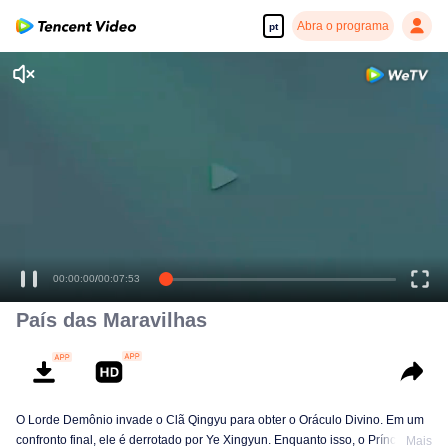
Abra o programa
pt
Desfrute de séries em alta definição e com reprodução suave
00:00:00
/
00:07:53
País das Maravilhas
O Lorde Demônio invade o Clã Qingyu para obter o Oráculo Divino. Em um
confronto final, ele é derrotado por Ye Xingyun. Enquanto isso, o Príncipe Qi
Mais