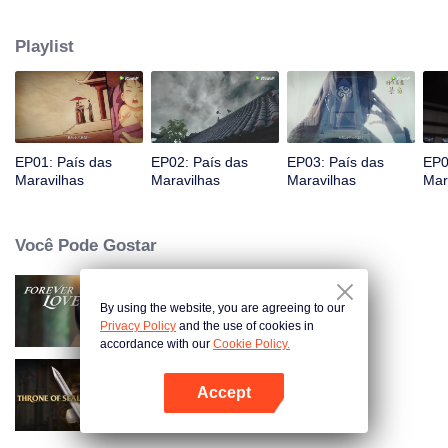
Jiang chega, reconhecendo Ye Xingyun e descobrindo seu físico único.
Conforme Ye Xingyun progride sob a orientação de Jiang, uma mulher
Playlist
misteriosa, An Yun, aparece e se envolve na rivalidade entre o Lorde
Demônio e Ye Xingyun.
EP01: País das
EP02: País das
EP03: País das
EP0
Maravilhas
Maravilhas
Maravilhas
Mar
Você Pode Gostar
By using the website, you are agreeing to our
Amor Eterno
Privacy Policy
and the use of cookies in
accordance with our
Cookie Policy.
Accept
Trono de Selos
Abra o programa