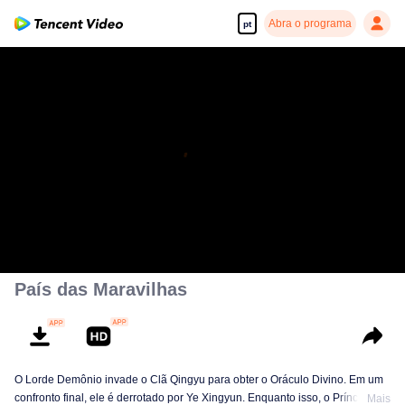
Abra o programa
pt
País das Maravilhas
O Lorde Demônio invade o Clã Qingyu para obter o Oráculo Divino. Em um
confronto final, ele é derrotado por Ye Xingyun. Enquanto isso, o Príncipe Qi
Mais