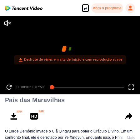
Abra o programa
pt
Desfrute de séries em alta definição e com reprodução suave
00:00:00
/
00:07:53
País das Maravilhas
O Lorde Demônio invade o Clã Qingyu para obter o Oráculo Divino. Em um
confronto final, ele é derrotado por Ye Xingyun. Enquanto isso, o Príncipe Qi
Mais