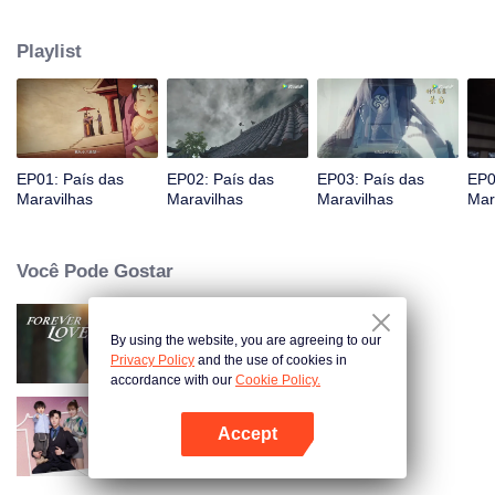
Jiang chega, reconhecendo Ye Xingyun e descobrindo seu físico único.
Conforme Ye Xingyun progride sob a orientação de Jiang, uma mulher
Playlist
misteriosa, An Yun, aparece e se envolve na rivalidade entre o Lorde
Demônio e Ye Xingyun.
EP01: País das
EP02: País das
EP03: País das
EP0
Maravilhas
Maravilhas
Maravilhas
Mar
Você Pode Gostar
By using the website, you are agreeing to our
Amor Eterno
Privacy Policy
and the use of cookies in
accordance with our
Cookie Policy.
Accept
Memórias com Você
Abra o programa