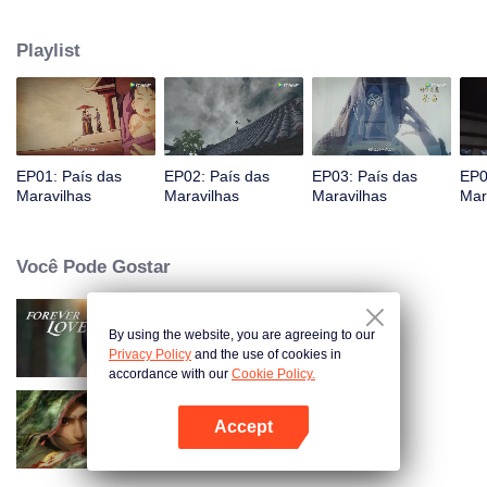
Jiang chega, reconhecendo Ye Xingyun e descobrindo seu físico único.
Conforme Ye Xingyun progride sob a orientação de Jiang, uma mulher
Playlist
misteriosa, An Yun, aparece e se envolve na rivalidade entre o Lorde
Demônio e Ye Xingyun.
EP01: País das
EP02: País das
EP03: País das
EP0
Maravilhas
Maravilhas
Maravilhas
Mar
Você Pode Gostar
By using the website, you are agreeing to our
Amor Eterno
Privacy Policy
and the use of cookies in
accordance with our
Cookie Policy.
Accept
As Espadas
Abra o programa