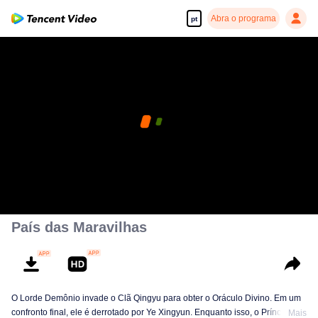
Abra o programa
pt
País das Maravilhas
O Lorde Demônio invade o Clã Qingyu para obter o Oráculo Divino. Em um
confronto final, ele é derrotado por Ye Xingyun. Enquanto isso, o Príncipe Qi
Mais