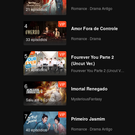
VIP
VIP
Romance · Drama Antigo
21 episódios
141
142
VIP
4
VIP
VIP
Amor Fora de Controle
143
144
Romance · Drama
33 episódios
VIP
VIP
145
146
VIP
5
Fourever You Parte 2
(Uncut Ver.)
VIP
VIP
25 episódios
147
148
Fourever You Parte 2 (Uncut Ver.)
VIP
6
VIP
VIP
Imortal Renegado
149
150
MysteriousFantasy
Saiu até o Ep152
VIP
7
Primeiro Jasmim
Romance · Drama Antigo
40 episódios