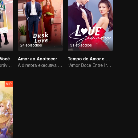
24 episódios
31 episódios
Você
Amor ao Anoitecer
Tempo de Amor e Alegria com Você
Uma criança adorável ajuda pais falsos a transformarem em realidade
A diretora executiva se apaixonou pelo seu novo contrato
"Amor Doce Entre Irmãos"
VIP