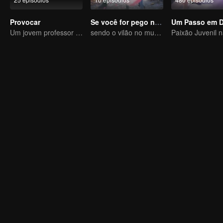
Provocar
Se você for pego no livro
Um jovem professor astuto se apaixona por uma cantora misteriosa
sendo o vilão no mundo do livro