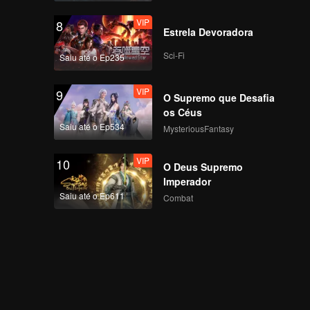
VIP
8
Estrela Devoradora
Sci-Fi
Saiu até o Ep235
VIP
9
O Supremo que Desafia
os Céus
Saiu até o Ep534
MysteriousFantasy
VIP
10
O Deus Supremo
Imperador
Saiu até o Ep611
Combat