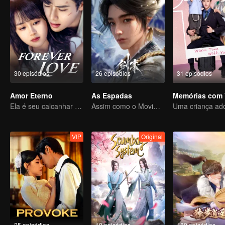
30 episódios
26 episódios
31 episódios
Amor Eterno
As Espadas
Memórias com 
Ela é seu calcanhar de Aquiles e sua armadura
Assim como o Movimento Celestial é Sempre Vigoroso, um Cavalheiro Deve Se Esforçar Incessantemente
VIP
Original
25 episódios
10 episódios
480 episódios