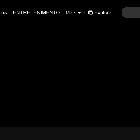
mas
ENTRETENIMENTO
Mais
|
Explorar
01-30
31-60