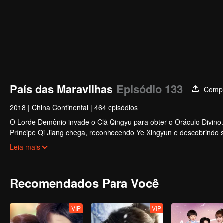
País das Maravilhas
Episódio 133
Compa
2018
|
China Continental
|
464 episódios
O Lorde Demônio invade o Clã Qingyu para obter o Oráculo Divino. 
Príncipe Qi Jiang chega, reconhecendo Ye Xingyun e descobrindo s
mulher misteriosa, An Yun, aparece e se envolve na rivalidade ent
Leia mais
Recomendados Para Você
VIP
VIP