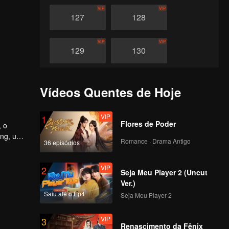
VIP
VIP
127
128
VIP
VIP
129
130
VIP
VIP
131
132
Vídeos Quentes de Hoje
VIP
VIP
133
134
VIP
1
Flores de Poder
, o
ang, uma
Romance · Drama Antigo
36 episódios
VIP
VIP
135
136
VIP
2
Seja Meu Player 2 (Uncut
VIP
VIP
137
138
Ver.)
Saiu até o Ep4
Seja Meu Player 2
VIP
VIP
139
140
VIP
3
Renascimento da Fênix