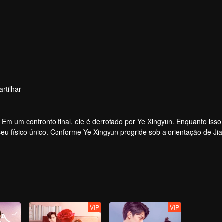
rtilhar
Em um confronto final, ele é derrotado por Ye Xingyun. Enquanto isso
eu físico único. Conforme Ye Xingyun progride sob a orientação de Ji
re o Lorde Demônio e Ye Xingyun.
VIP
VIP