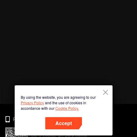
By using the website, you are agreeing to our
Privacy Policy
and the use of cookies in
accordance with our
Cookie Policy.
Phone
Accept
Ler o código QR para baixar