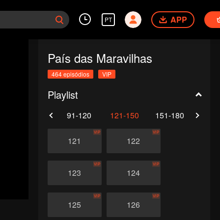
APP
PT
País das Maravilhas
464 episódios
VIP
Playlist
61-90
91-120
121-150
151-180
181-
VIP
VIP
121
122
VIP
VIP
123
124
VIP
VIP
125
126