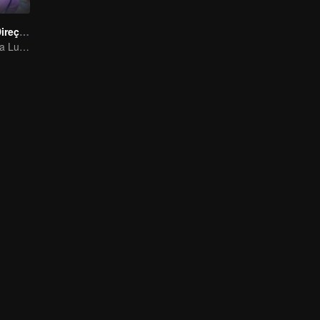
Um Passo em Direção à Liberdade
Paixão Juvenil na Luta Mundial