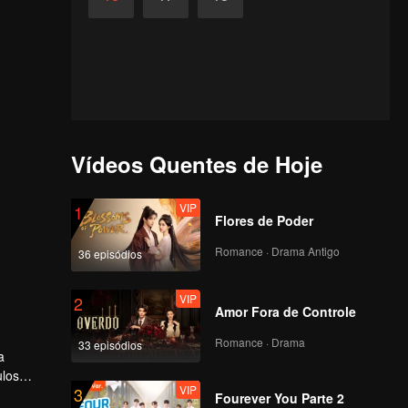
Vídeos Quentes de Hoje
VIP
1
Flores de Poder
Romance · Drama Antigo
36 episódios
VIP
2
Amor Fora de Controle
Romance · Drama
33 episódios
a
ulos
VIP
3
ura
Fourever You Parte 2