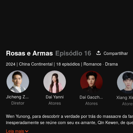
Rosas e Armas
Episódio 16
Compartilhar
2024
|
China Continental
|
18 episódios
|
Romance · Drama
Jicheng Zou
Dai Yanni
Dai Gaozheng
Diretor
Atores
Atores
Atore
Wen Yunong, para descobrir a verdade por trás do massacre da famíli
inesperadamente se reúne com seu ex-amante, Qin Kewen, de quem
quando Qin Kewen retorna com um voto de vingança, determinado
Leia mais