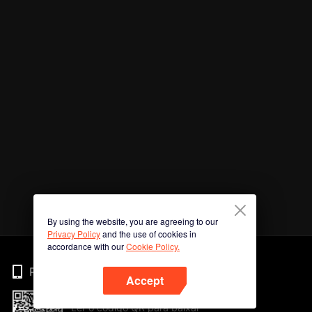
By using the website, you are agreeing to our
Privacy Policy
and the use of cookies in
accordance with our
Cookie Policy.
Phone
Accept
Ler o código QR para baixar