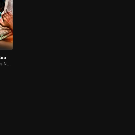
ira
O Vingativo Lótus Negro cai para o jovem mestre desonesto