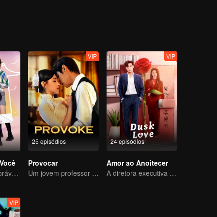
VIP
VIP
25 episódios
24 episódios
Você
Provocar
Amor ao Anoitecer
Uma criança adorável ajuda pais falsos a transformarem em realidade
Um jovem professor astuto se apaixona por uma cantora misteriosa
A diretora executiva se apaixonou pelo seu novo contrato
VIP