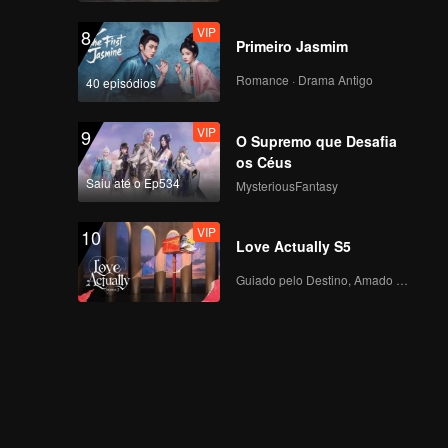
VIP
8
Primeiro Jasmim
Romance · Drama Antigo
40 episódios
VIP
9
O Supremo que Desafia
os Céus
Saiu até o Ep534
MysteriousFantasy
VIP
10
Love Actually S5
Guiado pelo Destino, Amado com o Coração