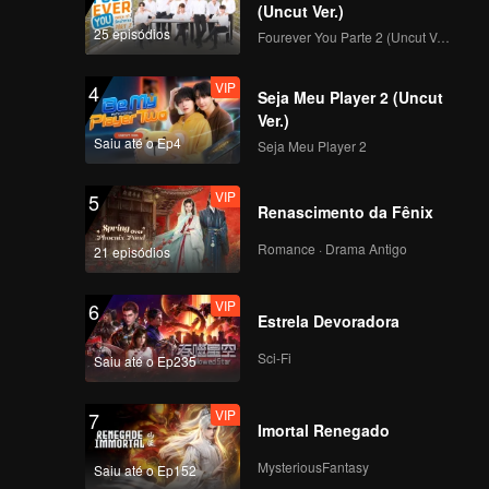
(Uncut Ver.)
25 episódios
Fourever You Parte 2 (Uncut Ver.)
VIP
4
Seja Meu Player 2 (Uncut
Ver.)
Saiu até o Ep4
Seja Meu Player 2
VIP
5
Renascimento da Fênix
Romance · Drama Antigo
21 episódios
VIP
6
Estrela Devoradora
Sci-Fi
Saiu até o Ep235
VIP
7
Imortal Renegado
MysteriousFantasy
Saiu até o Ep152