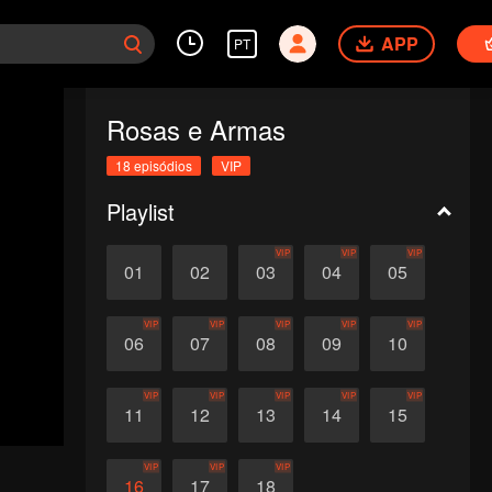
APP
PT
Rosas e Armas
18 episódios
VIP
Playlist
VIP
VIP
VIP
01
02
03
04
05
VIP
VIP
VIP
VIP
VIP
06
07
08
09
10
VIP
VIP
VIP
VIP
VIP
11
12
13
14
15
VIP
VIP
VIP
16
17
18