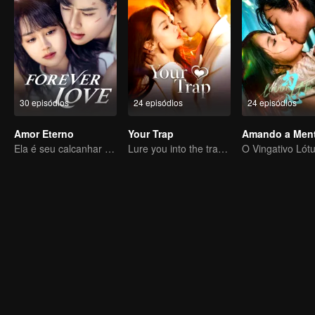
30 episódios
24 episódios
24 episódios
Amor Eterno
Your Trap
Amando a Ment
Ela é seu calcanhar de Aquiles e sua armadura
Lure you into the trap with love as bait