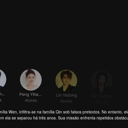
Xiang Xingyu
Peng Yihang
Lin Yadong
Tan Kuokuo
s
Atores
Atores
Atores
a Wen, infiltra-se na família Qin sob falsos pretextos. No entanto, el
 ela se separou há três anos. Sua missão enfrenta repetidos obstác
 a expor Wen Yunong como uma fraude amorosa. Apesar de sua post