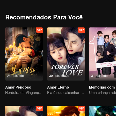
adversária, suas emoções se aprofundam a cada encontro.
Recomendados Para Você
VIP
VIP
24 episódios
30 episódios
31 episódios
Amor Perigoso
Amor Eterno
Memórias com 
Herdeira da Vingança Usa o Casamento como Isca para se Casar com um Rico
Ela é seu calcanhar de Aquiles e sua armadura
VIP
VIP