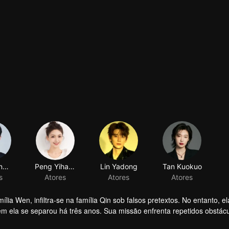
Xiang Xingyu
Peng Yihang
Lin Yadong
Tan Kuokuo
s
Atores
Atores
Atores
a Wen, infiltra-se na família Qin sob falsos pretextos. No entanto, el
 ela se separou há três anos. Sua missão enfrenta repetidos obstác
 a expor Wen Yunong como uma fraude amorosa. Apesar de sua post