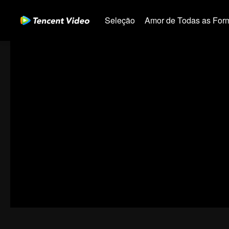
Seleção
Amor de Todas as For
00:00:00
/
00:12:19