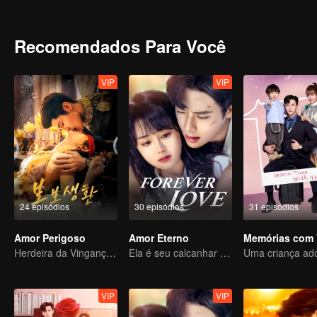
adversária, suas emoções se aprofundam a cada encontro.
Recomendados Para Você
VIP
VIP
24 episódios
30 episódios
31 episódios
Amor Perigoso
Amor Eterno
Memórias com 
Herdeira da Vingança Usa o Casamento como Isca para se Casar com um Rico
Ela é seu calcanhar de Aquiles e sua armadura
VIP
VIP