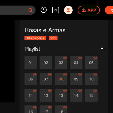
APP
PT
Rosas e Armas
18 episódios
VIP
Playlist
VIP
VIP
VIP
01
02
03
04
05
VIP
VIP
VIP
VIP
VIP
06
07
08
09
10
VIP
VIP
VIP
VIP
VIP
11
12
13
14
15
VIP
VIP
VIP
16
17
18