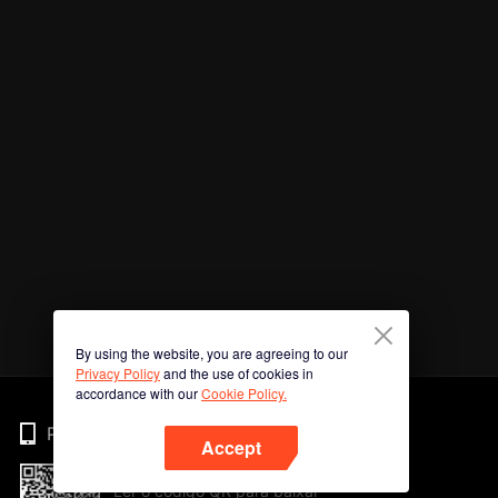
By using the website, you are agreeing to our
Privacy Policy
and the use of cookies in
accordance with our
Cookie Policy.
Phone
Accept
Ler o código QR para baixar