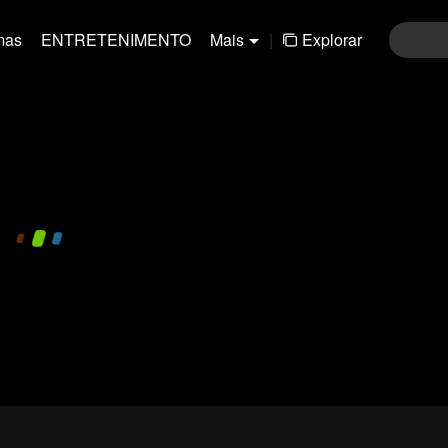
mas
ENTRETENIMENTO
Mais
|
Explorar
480P
1.0X
PT