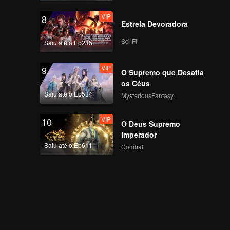
VIP
8
Estrela Devoradora
Sci-Fi
Saiu até o Ep235
VIP
9
O Supremo que Desafia
os Céus
Saiu até o Ep534
MysteriousFantasy
VIP
10
O Deus Supremo
Imperador
Saiu até o Ep611
Combat