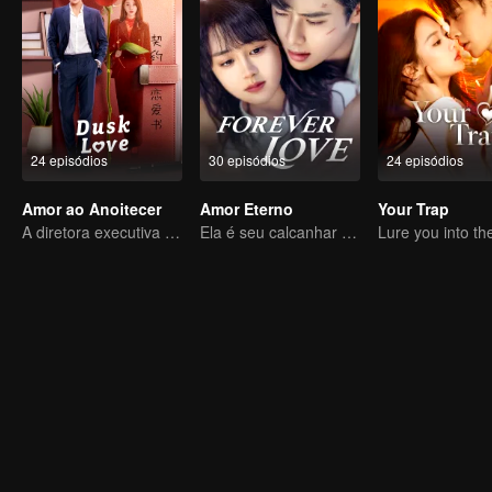
24 episódios
30 episódios
24 episódios
Amor ao Anoitecer
Amor Eterno
Your Trap
A diretora executiva se apaixonou pelo seu novo contrato
Ela é seu calcanhar de Aquiles e sua armadura