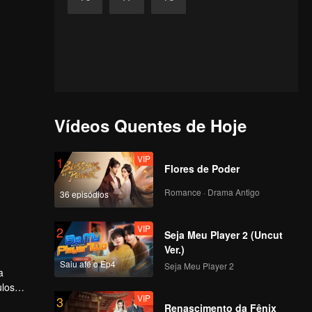
Vídeos Quentes de Hoje
VIP
1
Flores de Poder
Romance · Drama Antigo
36 episódios
VIP
2
Seja Meu Player 2 (Uncut
Ver.)
Saiu até o Ep4
Seja Meu Player 2
a
ulos
VIP
3
ura
Renascimento da Fênix