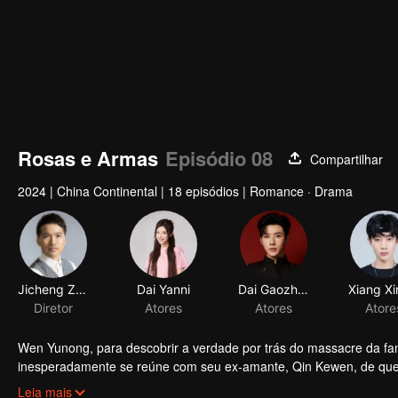
Rosas e Armas
Episódio 08
Compartilhar
2024
|
China Continental
|
18 episódios
|
Romance · Drama
Jicheng Zou
Dai Yanni
Dai Gaozheng
Diretor
Atores
Atores
Atore
Wen Yunong, para descobrir a verdade por trás do massacre da famíli
inesperadamente se reúne com seu ex-amante, Qin Kewen, de quem
quando Qin Kewen retorna com um voto de vingança, determinado
Leia mais