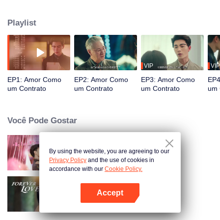
He. Disfarçada de "princesa", ela ajuda Ji Chengxuan, o filho adotivo da
família He, a obter o reconhecimento de sua família. Triunfando sobre uma
Playlist
série de desafios e dúvidas, eles salvaguardam seus respectivos laços
familiares e inesperadamente descobrem que o amor floresce entre eles.
VIP
VIP
EP1: Amor Como
EP2: Amor Como
EP3: Amor Como
EP4
um Contrato
um Contrato
um Contrato
um 
Você Pode Gostar
By using the website, you are agreeing to our
Minha Esposa Falsa
Privacy Policy
and the use of cookies in
accordance with our
Cookie Policy.
Accept
Amor Eterno
Abra o programa