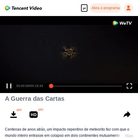
Abra o programa
pt
00:00:00
/
00:18:34
A Guerra das Cartas
Centenas de anos atrás, um impacto repentino de meteorito fez com que o
mundo inteiro entrasse em colapso em dois continentes mutuamente
Mais