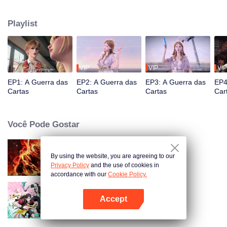
simbióticos e absolutamente isolados. Para salvar a civilização humana que
estava em perigo, centenas de cientistas do continente original, liderados
Playlist
por Rosenberg, reuniram a força de vários países para desenvolver um
novo dispositivo de fornecimento de energia (cartão).
VIP
VIP
VIP
EP1: A Guerra das
EP2: A Guerra das
EP3: A Guerra das
EP4
Cartas
Cartas
Cartas
Car
Você Pode Gostar
By using the website, you are agreeing to our
WUKONG
Privacy Policy
and the use of cookies in
accordance with our
Cookie Policy.
Accept
O Escolhido
Abra o programa