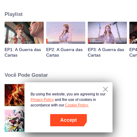
simbióticos e absolutamente isolados. Para salvar a civilização humana que
estava em perigo, centenas de cientistas do continente original, liderados
Playlist
por Rosenberg, reuniram a força de vários países para desenvolver um
novo dispositivo de fornecimento de energia (cartão).
VIP
VIP
VIP
EP1: A Guerra das
EP2: A Guerra das
EP3: A Guerra das
EP4
Cartas
Cartas
Cartas
Car
Você Pode Gostar
By using the website, you are agreeing to our
WUKONG
Privacy Policy
and the use of cookies in
accordance with our
Cookie Policy.
Accept
O Escolhido
Abra o programa