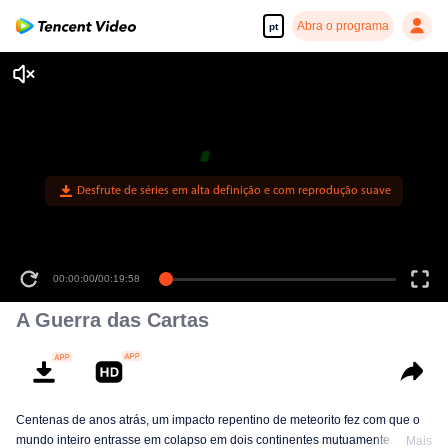
Abra o programa
pt
00:00:00
/
00:19:58
A Guerra das Cartas
Centenas de anos atrás, um impacto repentino de meteorito fez com que o
mundo inteiro entrasse em colapso em dois continentes mutuamente
Mais