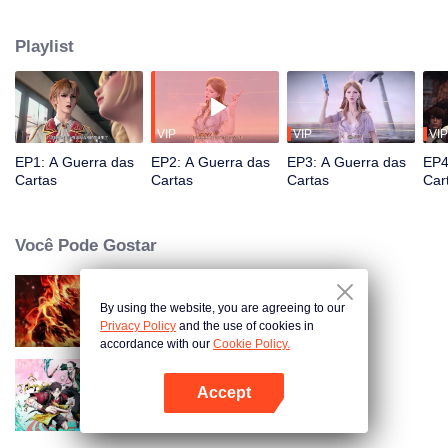
simbióticos e absolutamente isolados. Para salvar a civilização humana que
estava em perigo, centenas de cientistas do continente original, liderados
Playlist
por Rosenberg, reuniram a força de vários países para desenvolver um
novo dispositivo de fornecimento de energia (cartão).
VIP
VIP
VIP
EP1: A Guerra das
EP2: A Guerra das
EP3: A Guerra das
EP4
Cartas
Cartas
Cartas
Car
Você Pode Gostar
By using the website, you are agreeing to our
WUKONG
Privacy Policy
and the use of cookies in
accordance with our
Cookie Policy.
Accept
O Escolhido
Abra o programa