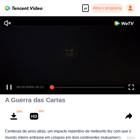
Abra o programa
pt
00:00:00
/
00:20:12
A Guerra das Cartas
Centenas de anos atrás, um impacto repentino de meteorito fez com que o
mundo inteiro entrasse em colapso em dois continentes mutuamente
Mais