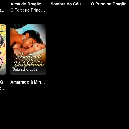
 Ascensão das Almas Gêmeas
Alma de Dragão
Sombra do Céu
O Príncipe Dragão
Quem Governa a Maré? Poder Divino Inigualável
O Terceiro Príncipe do Mar do Leste invoca Nezha das Sombras para a sua morte
Saiu até o Ep62
 Q
Amarrado à Minha Esposa Desaparecida
o dia-a-dia feliz e descansado