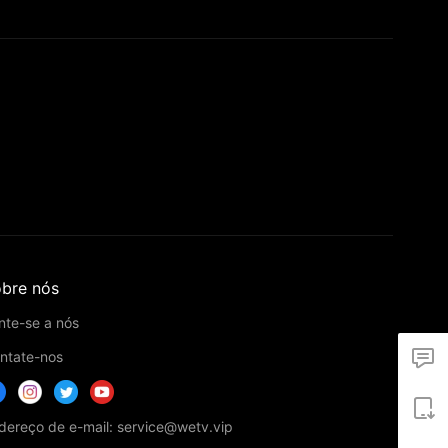
bre nós
nte-se a nós
ntate-nos
dereço de e-mail: service@wetv.vip