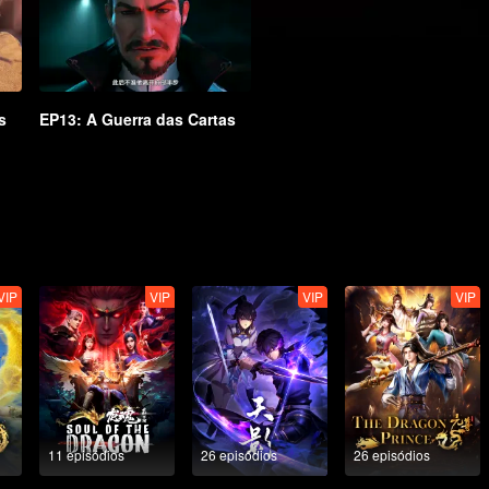
s
EP13: A Guerra das Cartas
VIP
VIP
VIP
VIP
11 episódios
26 episódios
26 episódios