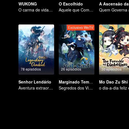
WUKONG
O Escolhido
A
O carma de vidas passadas está destinado a destruir os céus.
Aquele que Comanda os Céus — Que Comece a Batalha!
Exclusivo WeTV
78 episódios
26 episódios
30 episódios
Senhor Lendário
Marginado Temporada 6
Mo Dao Zu Shi
Aventura extraordinária, um adolescente renascido da adversidade
Segredos dos Vinte e Quatro Vales, Reencontro com um Velho Amigo em Shu.