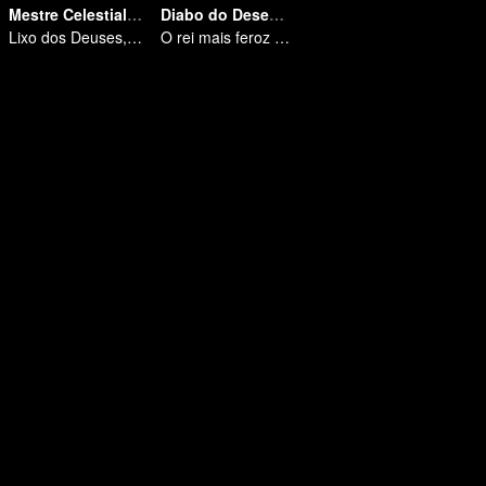
Mestre Celestial do Ferro Velho
Diabo do Desemprego
Lixo dos Deuses, Matando os Inimigos do Céu
O rei mais feroz do mundo demoníaco