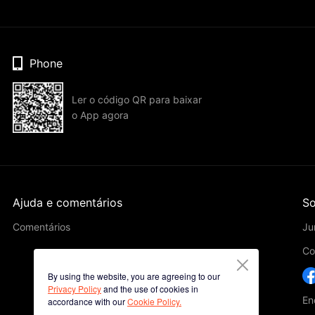
Phone
Ler o código QR para baixar
o App agora
Ajuda e comentários
So
Comentários
Ju
Co
By using the website, you are agreeing to our
Privacy Policy
and the use of cookies in
En
accordance with our
Cookie Policy.