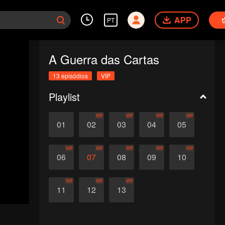
APP
PT
A Guerra das Cartas
13 episódios
VIP
Playlist
VIP
VIP
VIP
VIP
01
02
03
04
05
VIP
VIP
VIP
VIP
VIP
06
07
08
09
10
VIP
VIP
VIP
11
12
13