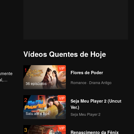
Vídeos Quentes de Hoje
VIP
1
Flores de Poder
uamente
l,
Romance · Drama Antigo
36 episódios
VIP
2
Seja Meu Player 2 (Uncut
Ver.)
Saiu até o Ep4
Seja Meu Player 2
VIP
3
Renascimento da Fênix