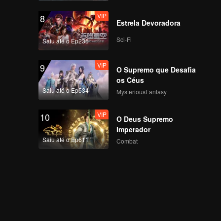
VIP
8
Estrela Devoradora
Sci-Fi
Saiu até o Ep235
VIP
9
O Supremo que Desafia
os Céus
Saiu até o Ep534
MysteriousFantasy
VIP
10
O Deus Supremo
Imperador
Saiu até o Ep611
Combat