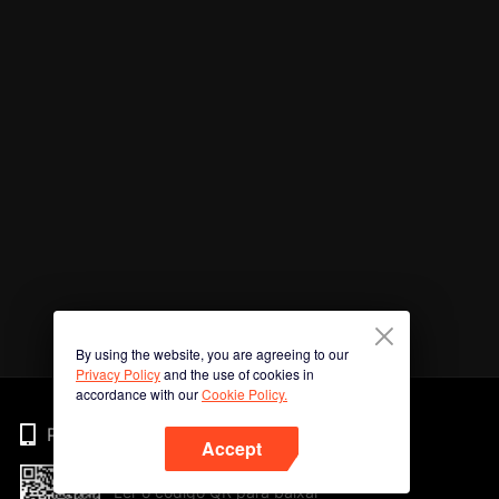
By using the website, you are agreeing to our
Privacy Policy
and the use of cookies in
accordance with our
Cookie Policy.
Phone
Accept
Ler o código QR para baixar