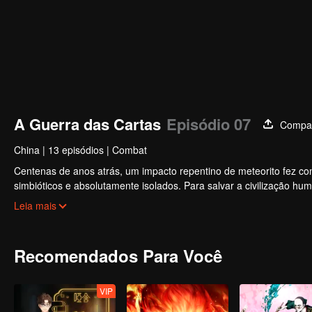
A Guerra das Cartas
Episódio 07
Compar
China
|
13 episódios
|
Combat
Centenas de anos atrás, um impacto repentino de meteorito fez c
simbióticos e absolutamente isolados. Para salvar a civilização hum
liderados por Rosenberg, reuniram a força de vários países para d
Leia mais
Recomendados Para Você
VIP