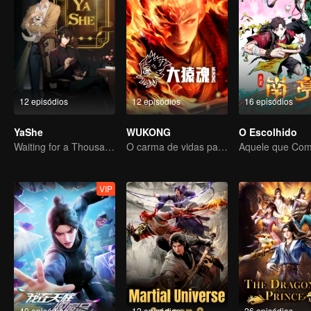
12 episódios
12 episódios
16 episódios
YaShe
WUKONG
O Escolhido
Waiting for a Thousand Years, Just to Meet Again
O carma de vidas passadas está destinado a destruir os céus.
VIP
40 episódios
12 episódios
26 episódios