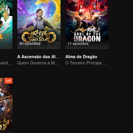
60 episódios
11 episódios
A Ascensão das Almas Gêmeas
Alma de Dragão
Aquele que Comanda os Céus — Que Comece a Batalha!
Quem Governa a Maré? Poder Divino Inigualável
O Terceiro Príncipe do Mar do Leste invoca Nezha das Sombras para a sua morte
VIP