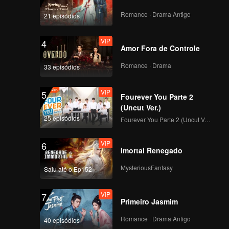
Romance · Drama Antigo
21 episódios
VIP
4
Amor Fora de Controle
Romance · Drama
33 episódios
VIP
5
Fourever You Parte 2
(Uncut Ver.)
25 episódios
Fourever You Parte 2 (Uncut Ver.)
VIP
6
Imortal Renegado
MysteriousFantasy
Saiu até o Ep152
VIP
7
Primeiro Jasmim
Romance · Drama Antigo
40 episódios