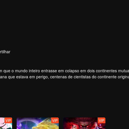
tilhar
om que o mundo inteiro entrasse em colapso em dois continentes mut
ana que estava em perigo, centenas de cientistas do continente origina
esenvolver um novo dispositivo de fornecimento de energia (cartão).
VIP
VIP
VIP