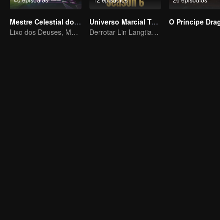
Mestre Celestial do Ferro Velho
Universo Marcial Temporada 6
O Príncipe Dra
Lixo dos Deuses, Matando os Inimigos do Céu
Derrotar Lin Langtian, ascender ao campeonato.