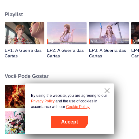
simbióticos e absolutamente isolados. Para salvar a civilização humana que
estava em perigo, centenas de cientistas do continente original, liderados
Playlist
por Rosenberg, reuniram a força de vários países para desenvolver um
novo dispositivo de fornecimento de energia (cartão).
VIP
VIP
VIP
EP1: A Guerra das
EP2: A Guerra das
EP3: A Guerra das
EP4
Cartas
Cartas
Cartas
Car
Você Pode Gostar
By using the website, you are agreeing to our
WUKONG
Privacy Policy
and the use of cookies in
accordance with our
Cookie Policy.
Accept
O Escolhido
Abra o programa