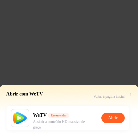
Abrir com WeTV
Voltar à página inicial
WeTV
Recomendar
Abrir
Assistir a conteúdo HD massivo de
graça