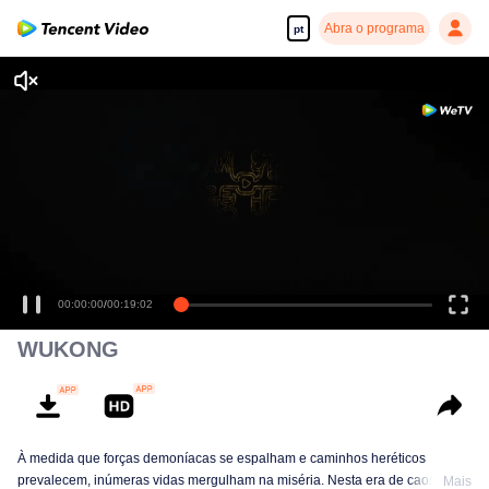
Abra o programa
pt
00:00:00
/
00:19:02
WUKONG
À medida que forças demoníacas se espalham e caminhos heréticos
prevalecem, inúmeras vidas mergulham na miséria. Nesta era de caos, uma
Mais