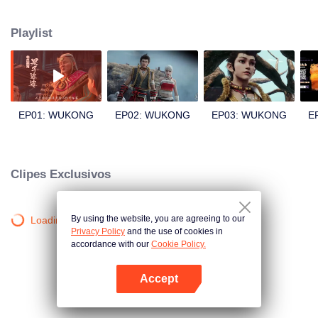
pedra misteriosa desce sobre o mundo, transformando-se no iluminado
Macaco de Pedra, encarregado da missão de salvar todos os seres vivos.
Playlist
Preso pelo ciclo de causa e efeito, ele deve mais uma vez enfrentar seu
antigo inimigo. Irá ele desafiar o destino e reescrever seu destino, ou cair na
escuridão?
EP01: WUKONG
EP02: WUKONG
EP03: WUKONG
E
Clipes Exclusivos
By using the website, you are agreeing to our
Loading…
Privacy Policy
and the use of cookies in
accordance with our
Cookie Policy.
Accept
Abra o programa