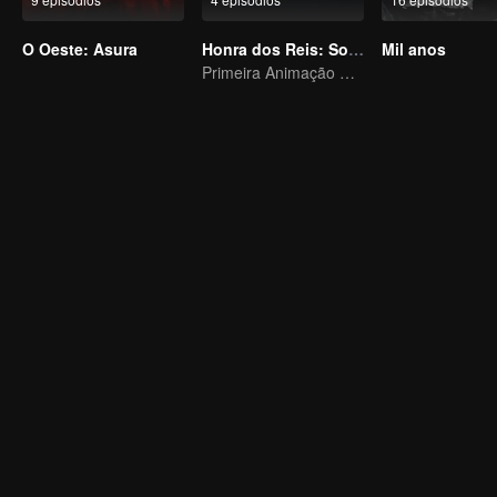
O Oeste: Asura
Honra dos Reis: Sonho Eterno
Mil anos
Primeira Animação Oficial de Honra dos Reis