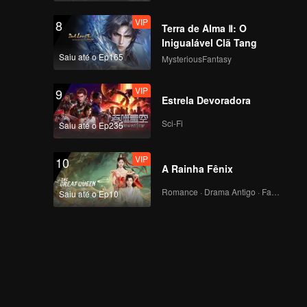
VIP
8
Terra de Alma Ⅱ: O
Inigualável Clã Tang
Saiu até o Ep165
MysteriousFantasy
VIP
9
Estrela Devoradora
Sci-Fi
Saiu até o Ep235
VIP
10
A Rainha Fênix
Romance · Drama Antigo · Fantasia
Saiu até o Ep10