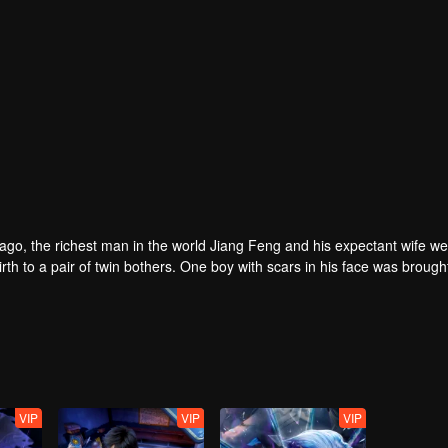
rs ago, the richest man in the world Jiang Feng and his expectant wife w
oy with scars in his face was brought to the
he Martial arts World, Palace Yihua.
as brought up by five evils in the Villains' Valley and wanted to be the 
the spirit of defending traditional moral principles.
 the Martial arts World were continuing...
VIP
VIP
VIP