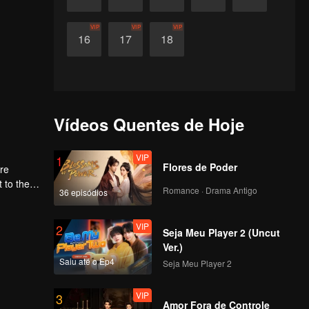
VIP
VIP
VIP
16
17
18
Vídeos Quentes de Hoje
VIP
1
Flores de Poder
ere
Romance · Drama Antigo
36 episódios
first
VIP
2
Seja Meu Player 2 (Uncut
Ver.)
Saiu até o Ep4
Seja Meu Player 2
VIP
3
Amor Fora de Controle