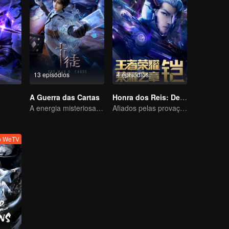
13 episódios
4 episódios
u
A Guerra das Cartas
Honra dos Reis: Destino
A energia misteriosa das cartas causou uma guerra, como Chen Mu lidou com isso?
Afiados pelas provações, prontos para enfrentar o destino
vo WeTV