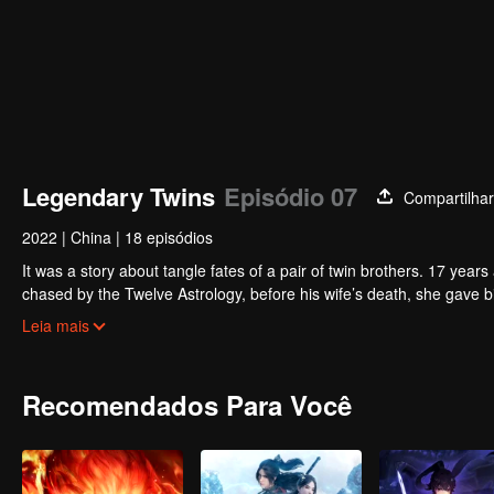
Legendary Twins
Episódio 07
Compartilhar
2022
|
China
|
18 episódios
It was a story about tangle fates of a pair of twin brothers. 17 yea
chased by the Twelve Astrology, before his wife’s death, she gave birth to a pair of twin bothers. One b
Villains' Valley, the other boy was brought to the forbidden area in t
After many years, the young man with scars in his face Jiang Xiaoyu w
Leia mais
villain in the world. Hua Wuque did good deeds and destroyed evil in 
The twin brothers were widely different and their connecting fates in
Recomendados Para Você