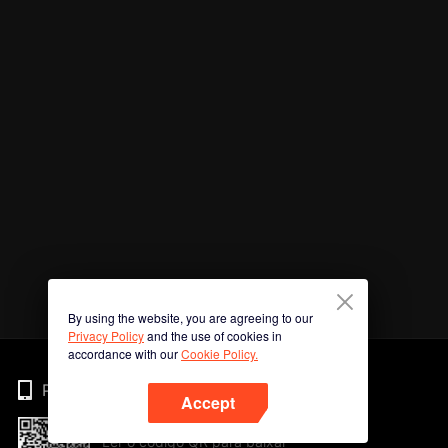
By using the website, you are agreeing to our
Privacy Policy
and the use of cookies in
accordance with our
Cookie Policy.
Phone
Accept
Ler o código QR para baixar