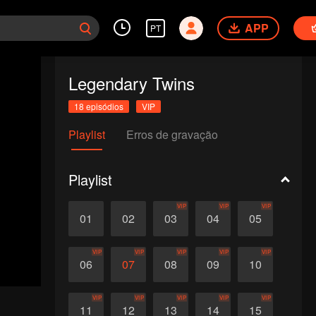
APP
PT
Legendary Twins
18 episódios
VIP
Playlist
Erros de gravação
Playlist
VIP
VIP
VIP
01
02
03
04
05
VIP
VIP
VIP
VIP
VIP
06
07
08
09
10
VIP
VIP
VIP
VIP
VIP
11
12
13
14
15