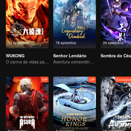
12 episódios
78 episódios
26 episódios
WUKONG
Senhor Lendário
Sombra do Cé
O carma de vidas passadas está destinado a destruir os céus.
Aventura extraordinária, um adolescente renascido da adversidade
VIP
VIP
Exclusi
9 episódios
4 episódios
16 episódios