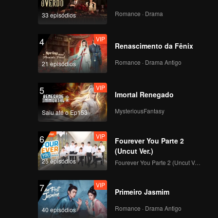
Romance · Drama
33 episódios
VIP
4
Renascimento da Fênix
Romance · Drama Antigo
21 episódios
VIP
5
Imortal Renegado
MysteriousFantasy
Saiu até o Ep153
VIP
6
Fourever You Parte 2
(Uncut Ver.)
25 episódios
Fourever You Parte 2 (Uncut Ver.)
VIP
7
Primeiro Jasmim
Romance · Drama Antigo
40 episódios