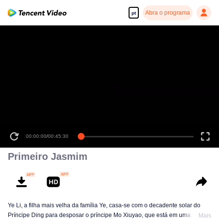
Abra o programa
pt
00:00:00
/
00:45:30
Primeiro Jasmim
Ye Li, a filha mais velha da família Ye, casa-se com o decadente solar do
Príncipe Ding para desposar o príncipe Mo Xiuyao, que está em uma
Mais