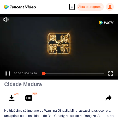
Abra o programa
pt
00:00:01
/
00:49:10
Cidade Madura
No trigésimo sétimo ano de Wanli na Dinastia Ming, assassinatos ocorreram
um após o outro na cidade de Bee County, no sul do rio Yangtze. As
Mais