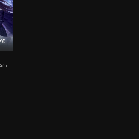
O Supremo do Reino Demoníaco e o Amor Proibido