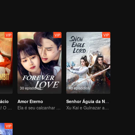
VIP
VIP
VIP
30 episódios
40 episódios
ácio
Amor Eterno
Senhor Águia da Neve
Intriga Palaciana! O Desafio de uma Solitária
Ela é seu calcanhar de Aquiles e sua armadura
Xu Kai e Gulnazar abrem um mundo extraordinário da paixão
VIP