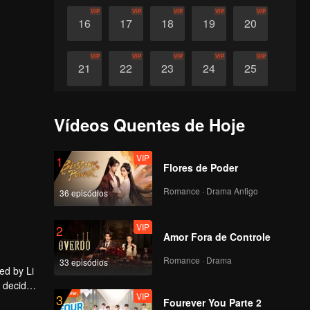
VIP
VIP
VIP
VIP
VIP
16
17
18
19
20
VIP
VIP
VIP
VIP
VIP
21
22
23
24
25
VIP
VIP
VIP
VIP
VIP
26
27
28
29
30
Vídeos Quentes de Hoje
VIP
1
Flores de Poder
Romance · Drama Antigo
36 episódios
VIP
2
Amor Fora de Controle
Romance · Drama
33 episódios
ed by Li
u decides
VIP
3
Fourever You Parte 2