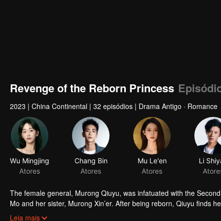
Revenge of the Reborn Princess
Episódi
2023
|
China Continental
|
32 episódios
|
Drama Antigo · Romance
Wu Mingjing
Chang Bin
Mu Le'en
Li Shi
Atores
Atores
Atores
Atore
The female general, Murong Qiuyu, was infatuated with the Second Pri
Mo and her sister, Murong Xin’er. After being reborn, Qiuyu finds he
to join forces with Li Mo's rival, Li Jian, to ensure that Murong Xin
Leia mais