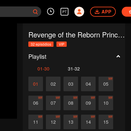
APP
PT
Revenge of the Reborn Princess
32 episódios
VIP
Playlist
01-30
31-32
VIP
01
02
03
04
05
VIP
VIP
VIP
VIP
VIP
06
07
08
09
10
VIP
VIP
VIP
VIP
VIP
11
12
13
14
15