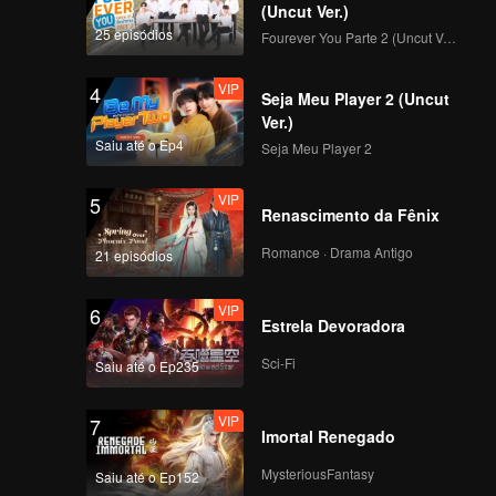
(Uncut Ver.)
25 episódios
Fourever You Parte 2 (Uncut Ver.)
VIP
4
Seja Meu Player 2 (Uncut
Ver.)
Saiu até o Ep4
Seja Meu Player 2
VIP
5
Renascimento da Fênix
Romance · Drama Antigo
21 episódios
VIP
6
Estrela Devoradora
Sci-Fi
Saiu até o Ep235
VIP
7
Imortal Renegado
MysteriousFantasy
Saiu até o Ep152