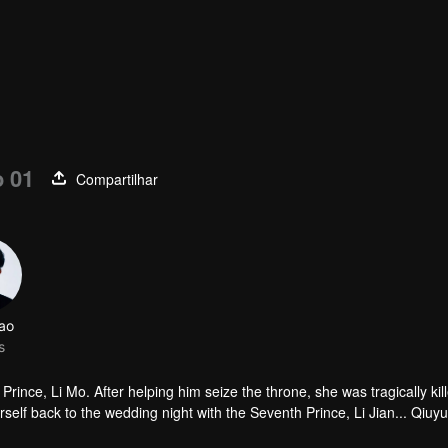
o 01
Compartilhar
yao
s
nce, Li Mo. After helping him seize the throne, she was tragically kill
rself back to the wedding night with the Seventh Prince, Li Jian... Qiuy
’er and Li Mo receive the punishment they deserve!