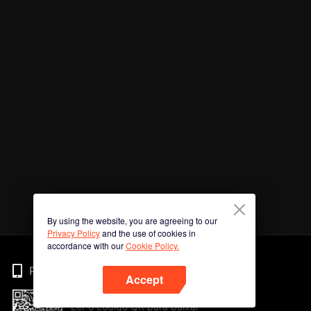
By using the website, you are agreeing to our
Privacy Policy
and the use of cookies in
accordance with our
Cookie Policy.
Phone
Accept
Ler o código QR para baixar