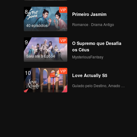
VIP
8
Primeiro Jasmim
Romance · Drama Antigo
40 episódios
VIP
9
O Supremo que Desafia
os Céus
Saiu até o Ep534
MysteriousFantasy
VIP
10
Love Actually S5
Guiado pelo Destino, Amado com o Coração