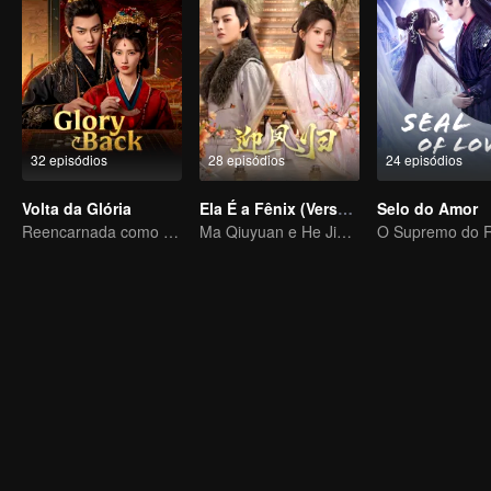
32 episódios
28 episódios
24 episódios
Volta da Glória
Ela É a Fênix (Versão Tailandesa)
Selo do Amor
Reencarnada como uma criada! Uma imperatriz de nível máximo pune impiedosamente a escória
Ma Qiuyuan e He Jianqi: Uma História de Vingança Reescrita