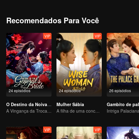
Recomendados Para Você
VIP
VIP
24 episódios
24 episódios
26 episódios
O Destino da Noiva do General
Mulher Sábia
Gambito de pal
A Vingança da Troca de Rosto da Filha Ilegítima
A filha de uma concubina se torna a matriarca da família
VIP
VIP