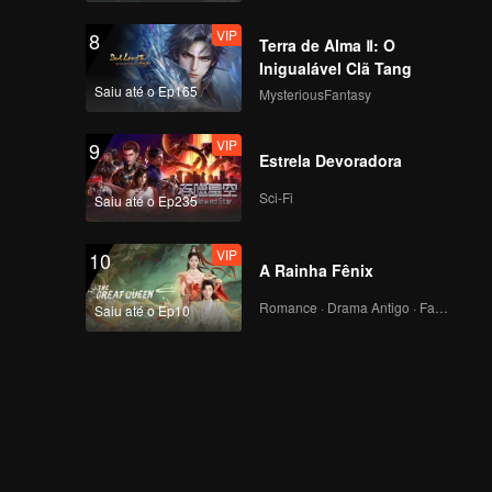
VIP
8
Terra de Alma Ⅱ: O
Inigualável Clã Tang
Saiu até o Ep165
MysteriousFantasy
VIP
9
Estrela Devoradora
Sci-Fi
Saiu até o Ep235
VIP
10
A Rainha Fênix
Romance · Drama Antigo · Fantasia
Saiu até o Ep10