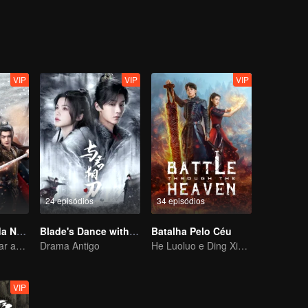
meio à neblina, uma velha caixa de dez anos atrás veio à tona. Quem é
VIP
VIP
VIP
24 episódios
34 episódios
Senhor Águia da Neve
Blade's Dance with You
Batalha Pelo Céu
Xu Kai e Gulnazar abrem um mundo extraordinário da paixão
Drama Antigo
He Luoluo e Ding Xiaoying retornam com determinação ardente
VIP