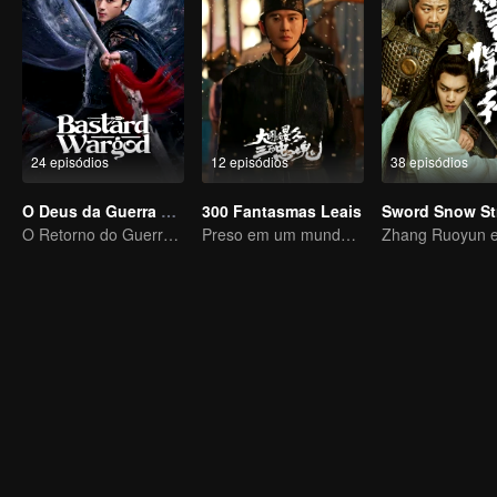
24 episódios
12 episódios
38 episódios
O Deus da Guerra Bastardo
300 Fantasmas Leais
Sword Snow St
O Retorno do Guerreiro Divino! Conquiste Inimigos, Conquiste Corações
Preso em um mundo de alto risco de espionagem e intriga