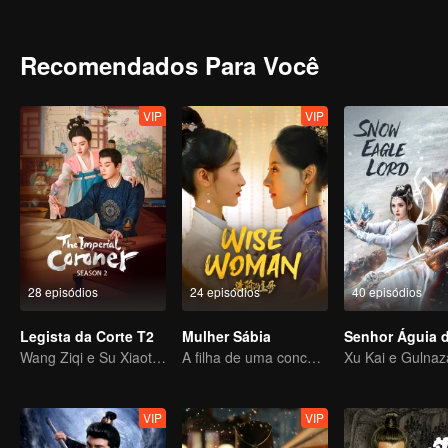
todas as esferas da vida, fazendeiros locais, empresários etc. Em 
assassino e qual é o seu propósito?
Recomendados Para Você
VIP
VIP
28 episódios
24 episódios
40 episódios
Legista da Corte T2
Mulher Sábia
Wang Ziqi e Su Xiaotong, Resolvendo Casos Enquanto se Apaixonam
A filha de uma concubina se torna a matriarca da família
VIP
VIP