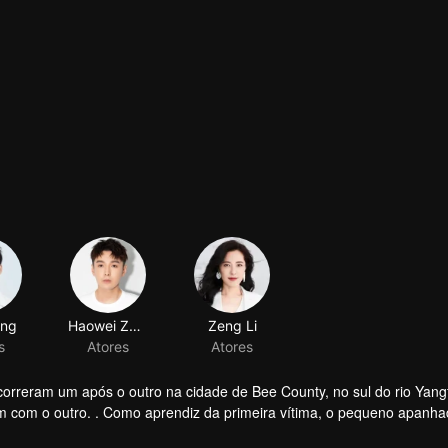
ong
Haowei Zhang
Zeng Li
s
Atores
Atores
correram um após o outro na cidade de Bee County, no sul do rio Yang
m com o outro. . Como aprendiz da primeira vítima, o pequeno apanha
a investigação. À medida que a investigação se aprofundava, pessoa