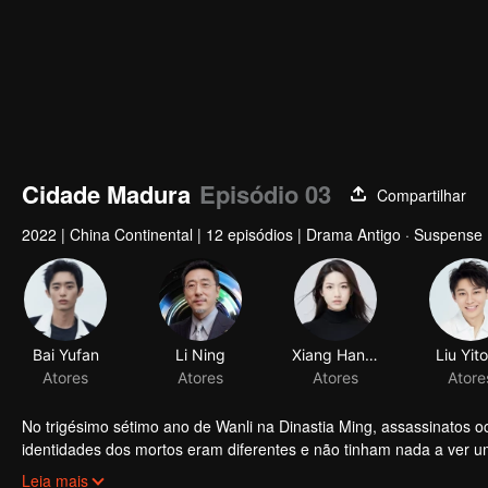
Cidade Madura
Episódio 03
Compartilhar
2022
|
China Continental
|
12 episódios
|
Drama Antigo · Suspense
Bai Yufan
Li Ning
Xiang Hanzhi
Liu Yit
Atores
Atores
Atores
Atore
No trigésimo sétimo ano de Wanli na Dinastia Ming, assassinatos o
identidades dos mortos eram diferentes e não tinham nada a ver u
Qu San Geng cooperou com seus pequenos parceiros para realizar 
Leia mais