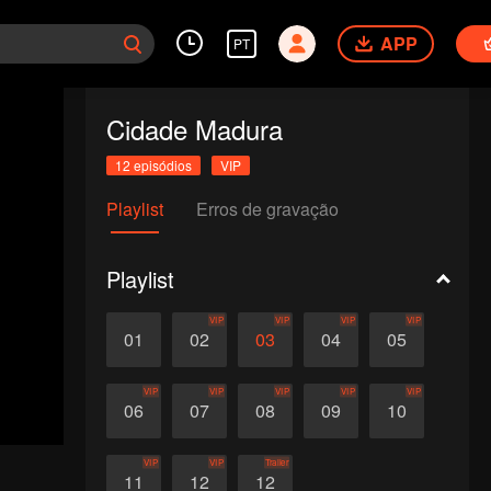
APP
PT
Cidade Madura
12 episódios
VIP
Playlist
Erros de gravação
Playlist
VIP
VIP
VIP
VIP
01
02
03
04
05
VIP
VIP
VIP
VIP
VIP
06
07
08
09
10
VIP
VIP
Trailer
11
12
12