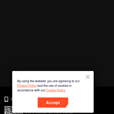
By using the website, you are agreeing to our
Privacy Policy
and the use of cookies in
accordance with our
Cookie Policy.
Phone
Accept
Ler o código QR para baixar