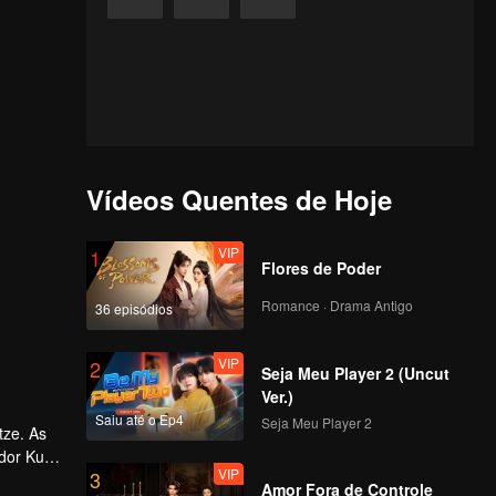
Vídeos Quentes de Hoje
VIP
1
Flores de Poder
Romance · Drama Antigo
36 episódios
VIP
2
Seja Meu Player 2 (Uncut
Ver.)
Saiu até o Ep4
Seja Meu Player 2
tze. As
dor Kuai
VIP
3
s de
Amor Fora de Controle