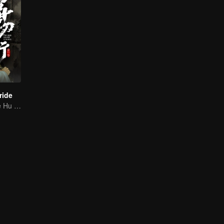
ride
Zhang Ruoyun e Hu Jun juntos vão explorar o mundo