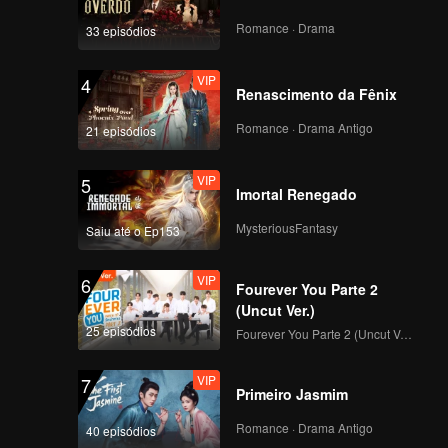
 o
Romance · Drama
33 episódios
VIP
4
Renascimento da Fênix
Romance · Drama Antigo
21 episódios
VIP
5
Imortal Renegado
MysteriousFantasy
Saiu até o Ep153
VIP
6
Fourever You Parte 2
(Uncut Ver.)
25 episódios
Fourever You Parte 2 (Uncut Ver.)
VIP
7
Primeiro Jasmim
Romance · Drama Antigo
40 episódios