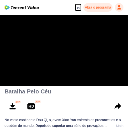
Abra o programa
pt
Batalha Pelo Céu
No vasto continente Dou Qi, o jovem Xiao Yan enfrenta os preconceitos e o
desdém do mundo. Depois de suportar uma série de provações
Mais