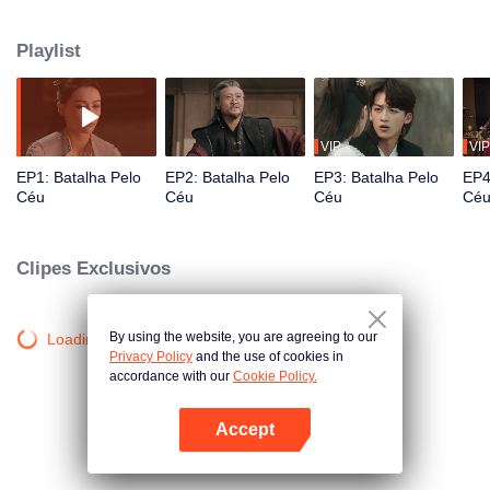
desafiadoras, ele finalmente alcança um poder incomparável. Unindo forças
com seu mestre e companheiros, ele derrota as forças malévolas que
Playlist
ameaçam o mundo, salva as pessoas e adere firmemente ao seu princípio
de cultivo inicial de provar seu valor.
VIP
VIP
EP1: Batalha Pelo
EP2: Batalha Pelo
EP3: Batalha Pelo
EP4
Céu
Céu
Céu
Cé
Clipes Exclusivos
By using the website, you are agreeing to our
Loading…
Privacy Policy
and the use of cookies in
accordance with our
Cookie Policy.
Accept
Abra o programa