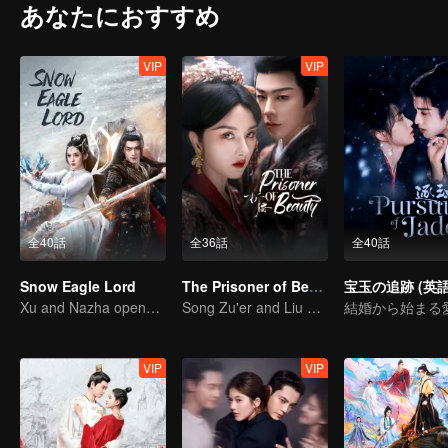
あなたにおすすめ
VIP
VIP
全40話
全36話
全40話
Snow Eagle Lord
The Prisoner of Beauty
宝玉の追跡 (英語
Xu and Nazha opens the world of hot-blooded transcendence
Song Zu'er and Liu Yuning's Family Feud and Romance
VIP
VIP