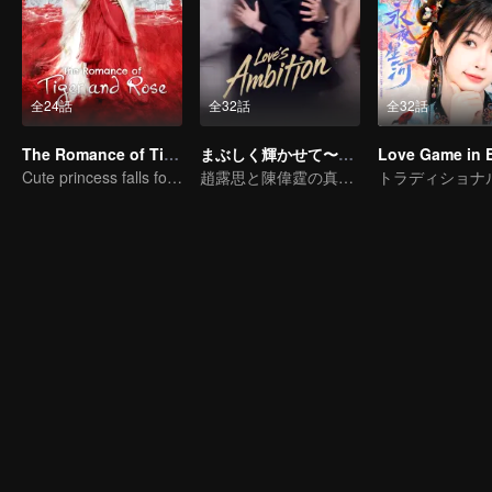
全24話
全32話
全32話
The Romance of Tiger and Rose (Thai Ver.)
まぶしく輝かせて〜恋の野心〜（英語吹替）
Cute princess falls for the tsundere prince
趙露思と陳偉霆の真実の愛の仮説