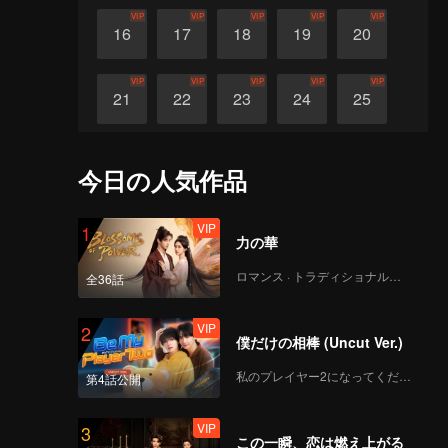
VIP
VIP
VIP
VIP
VIP
16
17
18
19
20
VIP
VIP
VIP
VIP
VIP
21
22
23
24
25
VIP
VIP
VIP
VIP
VIP
26
27
28
29
30
今日の人気作品
VIP
1
力の華
ロマンス · トラディショナル・コスチューム
全36話
VIP
2
僕だけの相棒 (Uncut Ver.)
私のプレイヤー2になってください
第4話公開
VIP
3
この一瞬、恋は燃え上がる