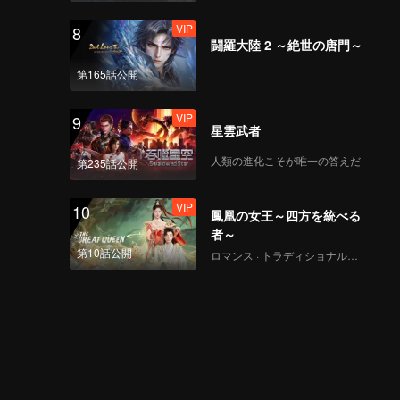
VIP
8
闘羅大陸 2 ～絶世の唐門～
第165話公開
VIP
9
星雲武者
人類の進化こそが唯一の答えだ
第235話公開
VIP
10
鳳凰の女王～四方を統べる
者～
第10話公開
ロマンス · トラディショナル・コスチューム · ファンタジー