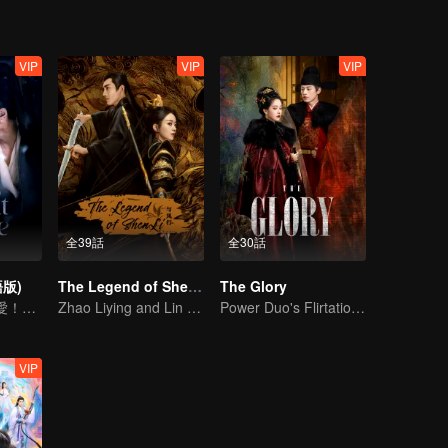
VIP
VIP
VIP
全39話
全30話
版)
The Legend of ShenLi
The Glory
結婚から始まる愛！硝煙が試す本当の想い
Zhao Liying and Lin Gengxin Cooperate Again
Power Duo's Flirtatious Game: Unraveling the Conspiracy
VIP