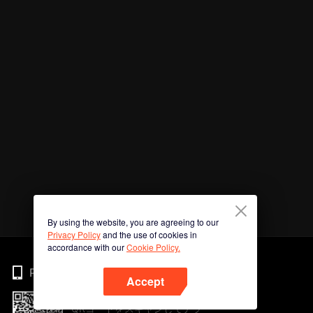
By using the website, you are agreeing to our
Privacy Policy
and the use of cookies in
accordance with our
Cookie Policy.
Phone
Accept
QRコードをスキャンしてアプ