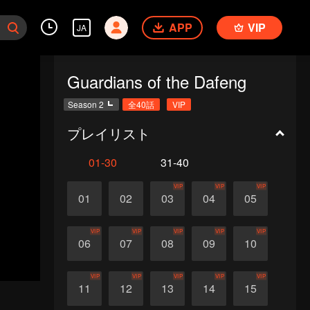
APP
VIP
JA
Guardians of the Dafeng
Season 2
全40話
VIP
プレイリスト
01-30
31-40
VIP
VIP
VIP
01
02
03
04
05
VIP
VIP
VIP
VIP
VIP
06
07
08
09
10
VIP
VIP
VIP
VIP
VIP
11
12
13
14
15