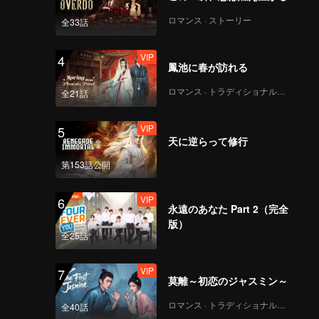
ロマンス · ストーリー
全33話
VIP
4
鳳池に春が訪れる
ロマンス · トラディショナル・コスチューム
全21話
VIP
5
天に逆らって修行
第153話公開
VIP
6
永遠のあなた Part 2（完全
版）
全25話
VIP
7
莫離～初恋のジャスミン～
ロマンス · トラディショナル・コスチューム
全40話