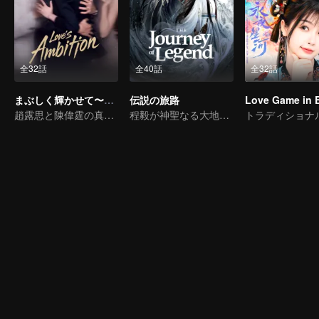
全32話
全40話
全32話
まぶしく輝かせて〜恋の野心〜（英語吹替）
伝説の旅路
趙露思と陳偉霆の真実の愛の仮説
程毅が神聖なる大地の伝説の英雄として輝く