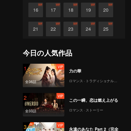
VIP
VIP
VIP
VIP
VIP
16
17
18
19
20
VIP
VIP
VIP
VIP
VIP
21
22
23
24
25
VIP
VIP
VIP
VIP
VIP
26
27
28
29
30
今日の人気作品
VIP
1
力の華
ロマンス · トラディショナル・コスチューム
全36話
VIP
2
この一瞬、恋は燃え上がる
ロマンス · ストーリー
全33話
VIP
3
永遠のあなた Part 2（完全