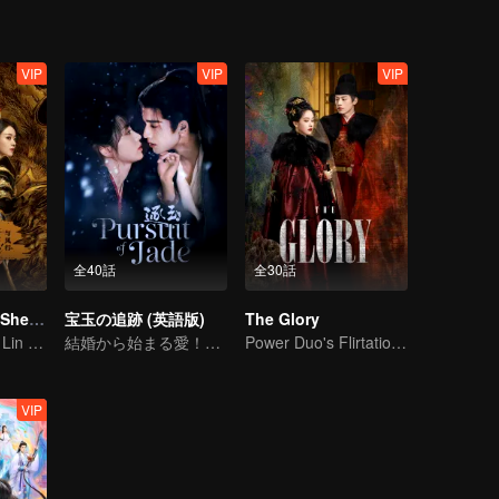
VIP
VIP
VIP
全40話
全30話
The Legend of ShenLi
宝玉の追跡 (英語版)
The Glory
Zhao Liying and Lin Gengxin Cooperate Again
結婚から始まる愛！硝煙が試す本当の想い
Power Duo's Flirtatious Game: Unraveling the Conspiracy
VIP