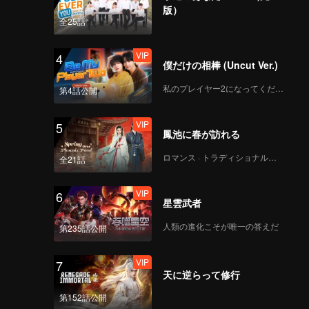
版）
全25話
VIP
4
僕だけの相棒 (Uncut Ver.)
私のプレイヤー2になってください
第4話公開
VIP
5
鳳池に春が訪れる
ロマンス · トラディショナル・コスチューム
全21話
VIP
6
星雲武者
人類の進化こそが唯一の答えだ
第235話公開
VIP
7
天に逆らって修行
第152話公開