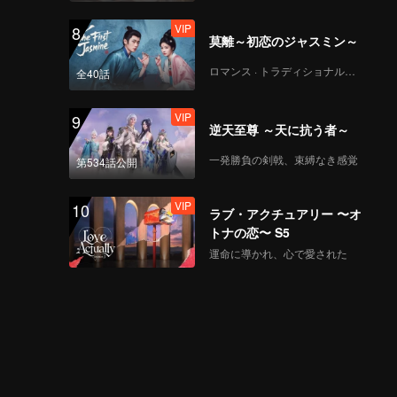
VIP
8
莫離～初恋のジャスミン～
ロマンス · トラディショナル・コスチューム
全40話
VIP
9
逆天至尊 ～天に抗う者～
一発勝負の剣戟、束縛なき感覚
第534話公開
VIP
10
ラブ・アクチュアリー 〜オ
トナの恋〜 S5
運命に導かれ、心で愛された