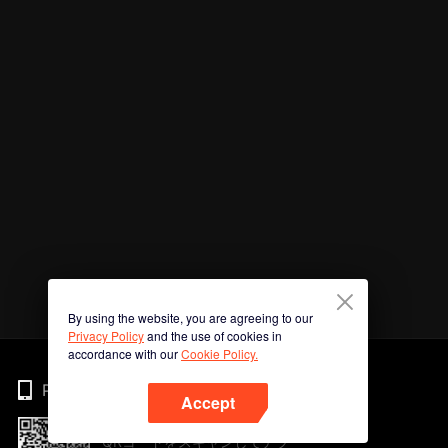
By using the website, you are agreeing to our
Privacy Policy
and the use of cookies in
accordance with our
Cookie Policy.
Phone
Accept
QRコードをスキャンしてアプ