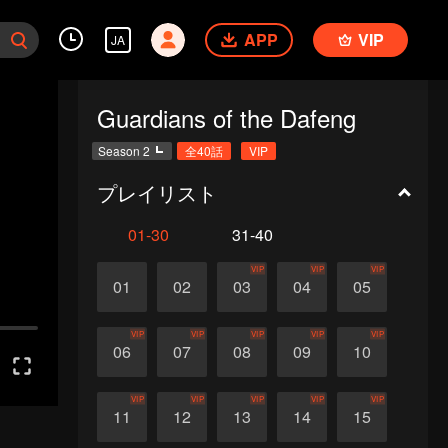
APP
VIP
JA
Guardians of the Dafeng
Season 2
全40話
VIP
プレイリスト
01-30
31-40
VIP
VIP
VIP
01
02
03
04
05
VIP
VIP
VIP
VIP
VIP
06
07
08
09
10
VIP
VIP
VIP
VIP
VIP
11
12
13
14
15