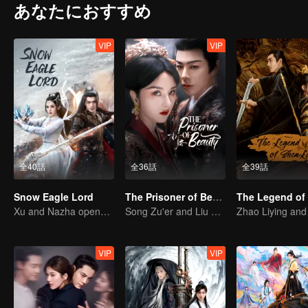
あなたにおすすめ
VIP
VIP
全40話
全36話
全39話
Snow Eagle Lord
The Prisoner of Beauty
Xu and Nazha opens the world of hot-blooded transcendence
Song Zu'er and Liu Yuning's Family Feud and Romance
VIP
VIP