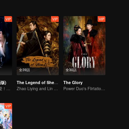
VIP
VIP
VIP
全39話
全30話
版)
The Legend of ShenLi
The Glory
結婚から始まる愛！硝煙が試す本当の想い
Zhao Liying and Lin Gengxin Cooperate Again
Power Duo's Flirtatious Game: Unraveling the Conspiracy
VIP