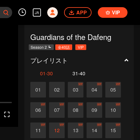
APP
VIP
JA
Guardians of the Dafeng
Season 2
全40話
VIP
プレイリスト
01-30
31-40
VIP
VIP
VIP
01
02
03
04
05
VIP
VIP
VIP
VIP
VIP
06
07
08
09
10
VIP
VIP
VIP
VIP
VIP
11
12
13
14
15