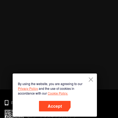
By using the website, you are agreeing to our
Privacy Policy
and the use of cookies in
accordance with our
Cookie Policy.
Phone
Accept
QRコードをスキャンしてアプ