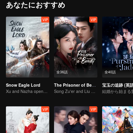
あなたにおすすめ
VIP
VIP
全40話
全36話
全40話
Snow Eagle Lord
The Prisoner of Beauty
宝玉の追跡 (英語
Xu and Nazha opens the world of hot-blooded transcendence
Song Zu'er and Liu Yuning's Family Feud and Romance
VIP
VIP