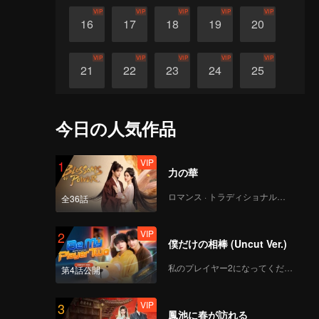
VIP
VIP
VIP
VIP
VIP
16
17
18
19
20
VIP
VIP
VIP
VIP
VIP
21
22
23
24
25
VIP
VIP
VIP
VIP
VIP
26
27
28
29
30
今日の人気作品
VIP
1
力の華
ロマンス · トラディショナル・コスチューム
全36話
VIP
2
僕だけの相棒 (Uncut Ver.)
私のプレイヤー2になってください
第4話公開
VIP
3
鳳池に春が訪れる