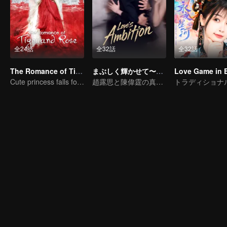
全24話
全32話
全32話
The Romance of Tiger and Rose (Thai Ver.)
まぶしく輝かせて〜恋の野心〜（英語吹替）
Cute princess falls for the tsundere prince
趙露思と陳偉霆の真実の愛の仮説