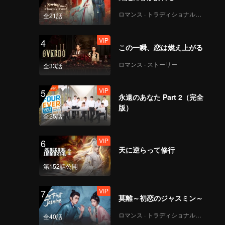
ロマンス · トラディショナル・コスチューム
全21話
VIP
4
この一瞬、恋は燃え上がる
ロマンス · ストーリー
全33話
VIP
5
永遠のあなた Part 2（完全
版）
全25話
VIP
6
天に逆らって修行
第152話公開
VIP
7
莫離～初恋のジャスミン～
ロマンス · トラディショナル・コスチューム
全40話