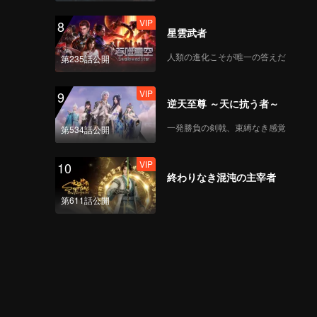
VIP
8
星雲武者
人類の進化こそが唯一の答えだ
第235話公開
VIP
9
逆天至尊 ～天に抗う者～
一発勝負の剣戟、束縛なき感覚
第534話公開
VIP
10
終わりなき混沌の主宰者
第611話公開