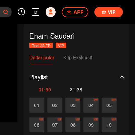
APP
VIP
ID
Enam Saudari
Total 38 EP
VIP
Daftar putar
Klip Eksklusif
Playlist
01-30
31-38
VIP
VIP
VIP
01
02
03
04
05
VIP
VIP
VIP
VIP
VIP
06
07
08
09
10