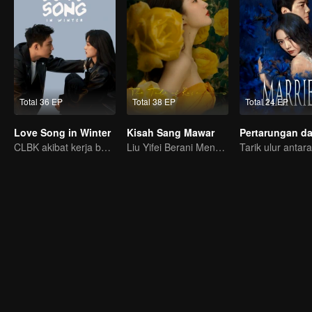
Total 36 EP
Total 38 EP
Total 24 EP
Love Song in Winter
Kisah Sang Mawar
CLBK akibat kerja bareng mantan
Liu Yifei Berani Mengejar Cinta