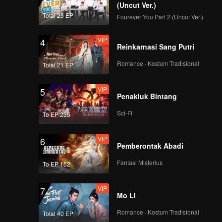
(Uncut Ver.)
Total 25 EP
Fourever You Part 2 (Uncut Ver.)
VIP
4
Reinkarnasi Sang Putri
Romance · Kostum Tradisional
Total 21 EP
VIP
5
Penakluk Bintang
Sci-Fi
To EP 235
VIP
6
Pemberontak Abadi
Fantasi Misterius
To EP 152
VIP
7
Mo Li
Romance · Kostum Tradisional
Total 40 EP