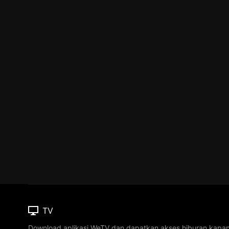
TV
Download aplikasi WeTV dan dapatkan akses hiburan kapa