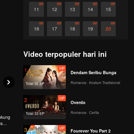
VIP
VIP
VIP
VIP
VIP
11
12
13
14
15
VIP
VIP
VIP
VIP
VIP
16
17
18
19
20
VIP
VIP
VIP
VIP
VIP
21
22
23
24
25
Video terpopuler hari ini
VIP
VIP
VIP
VIP
VIP
26
27
28
29
30
VIP
1
Dendam Seribu Bunga
Romance · Kostum Tradisional
Total 36 EP
VIP
2
Overdo
Romance · Cerita
Total 33 EP
ukung
us
VIP
3
Fourever You Part 2