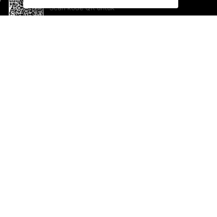
Scan kode QR untuk
mengunduh sekarang!
Bantuan dan Umpan Balik
Te
Saran
Ka
Ik
Al
ted.