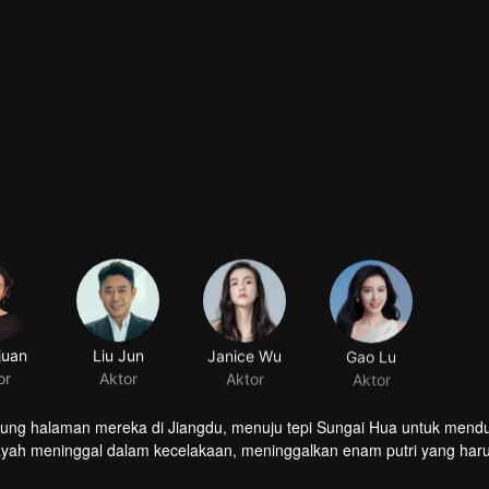
juan
Liu Jun
Janice Wu
Gao Lu
or
Aktor
Aktor
Aktor
pung halaman mereka di Jiangdu, menuju tepi Sungai Hua untuk mend
ayah meninggal dalam kecelakaan, meninggalkan enam putri yang har
engah kerasnya kehidupan?