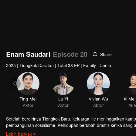
Enam Saudari
Episode 20
Share
2025
|
Tiongkok Daratan
|
Total 38 EP
|
Family · Cerita
Ting Mei
Lu Yi
Vivian Wu
Xi Mei
Aktor
Aktor
Aktor
Akt
Setelah berdirinya Tiongkok Baru, keluarga He meninggalkan kam
pembangunan sosialisme. Kehidupan berubah drastis ketika sang 
menghadapi kehidupan bersama. Bagaimana mereka bertahan di t
Lebih banyak