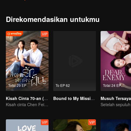
Direkomendasikan untukmu
VIP
Total 29 EP
To EP 62
Total 24 EP
Kisah Cinta 70-an (Thai Ver.)
Bound to My Missing Wife
Musuh Tersay
Kisah cinta Chen Feiyu & Sun Qian nan romantis
VIP
VIP