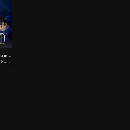
Pertarungan dalam Perkawinan
Tarik ulur antara Feng Shaofeng & Cai Wenjing