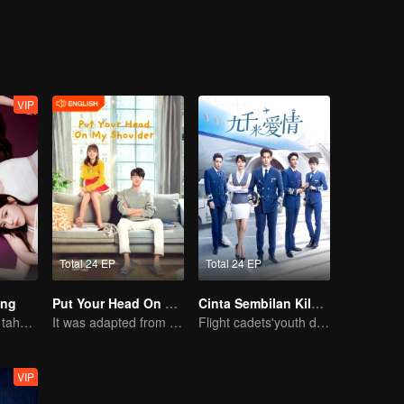
VIP
Total 24 EP
Total 24 EP
ang
Put Your Head On My Shoulder (Eng Dub)
Cinta Sembilan Kilometer
Setelah sepuluh tahun, sahabat sejoli ini bertemu kembali..
It was adapted from the same series of novels as "A Love so Beautiful"
Flight cadets'youth dream-driven journey
VIP