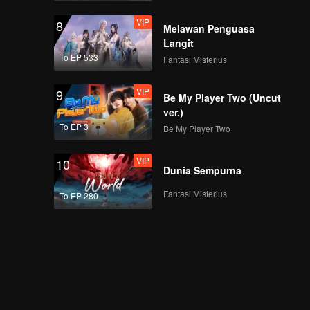
VIP
8
Melawan Penguasa
Langit
To EP 533
Fantasi Misterius
VIP
9
Be My Player Two (Uncut
ver.)
To EP 3
Be My Player Two
VIP
10
Dunia Sempurna
Fantasi Misterius
To EP 280