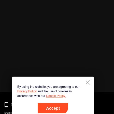
By using the website, you are agreeing to our
Privacy Policy
and the use of cookies in
accordance with our
Cookie Policy.
Phone
Accept
n