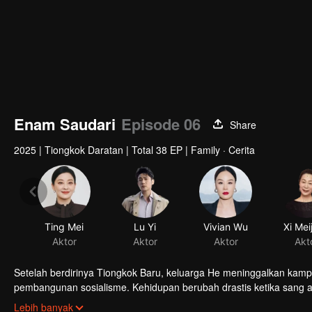
Enam Saudari
Episode 06
Share
2025
|
Tiongkok Daratan
|
Total 38 EP
|
Family · Cerita
Ting Mei
Lu Yi
Vivian Wu
Xi Mei
Aktor
Aktor
Aktor
Akt
Setelah berdirinya Tiongkok Baru, keluarga He meninggalkan kam
pembangunan sosialisme. Kehidupan berubah drastis ketika sang 
menghadapi kehidupan bersama. Bagaimana mereka bertahan di t
Lebih banyak