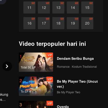
VIP
VIP
VIP
VIP
VIP
11
12
13
14
15
VIP
VIP
VIP
VIP
VIP
16
17
18
19
20
VIP
VIP
VIP
VIP
VIP
21
22
23
24
25
Video terpopuler hari ini
VIP
VIP
VIP
VIP
VIP
26
27
28
29
30
VIP
1
Dendam Seribu Bunga
Romance · Kostum Tradisional
Total 36 EP
VIP
2
Be My Player Two (Uncut
ver.)
To EP 4
Be My Player Two
ukung
us
VIP
3
Overdo