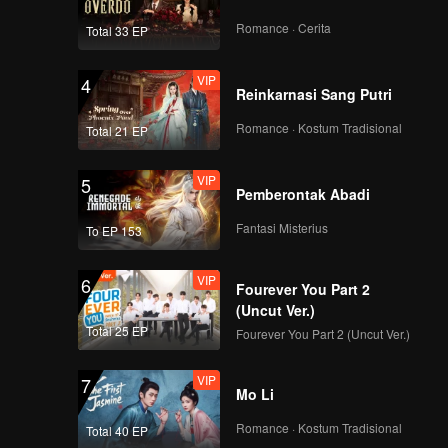
Romance · Cerita
Total 33 EP
VIP
4
Reinkarnasi Sang Putri
Romance · Kostum Tradisional
Total 21 EP
VIP
5
Pemberontak Abadi
Fantasi Misterius
To EP 153
VIP
6
Fourever You Part 2
(Uncut Ver.)
Total 25 EP
Fourever You Part 2 (Uncut Ver.)
VIP
7
Mo Li
Romance · Kostum Tradisional
Total 40 EP