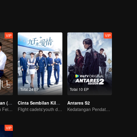
VIP
VIP
Total 24 EP
Total 10 EP
Kisah Cinta 70-an (Thai Ver.)
Cinta Sembilan Kilometer
Antares S2
Kisah cinta Chen Feiyu & Sun Qian nan romantis
Flight cadets'youth dream-driven journey
Kedatangan Pendatang Pembawa Kekacauan
VIP