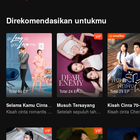
Direkomendasikan untukmu
VIP
Total 46 EP
Total 24 EP
Total 29 EP
Selama Kamu Cinta Aku
Musuh Tersayang
Kisah cinta romantis Dylan Xiong dan Lai Yumeng
Setelah sepuluh tahun, sahabat sejoli ini bertemu kembali..
VIP
VIP