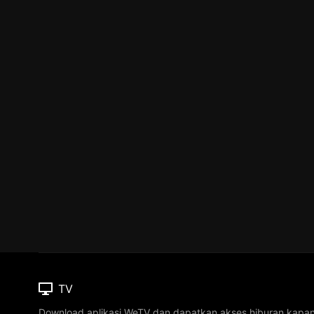
TV
Download aplikasi WeTV dan dapatkan akses hiburan kapa