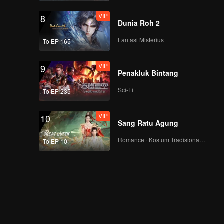
VIP
8
Dunia Roh 2
Fantasi Misterius
To EP 165
VIP
9
Penakluk Bintang
Sci-Fi
To EP 235
VIP
10
Sang Ratu Agung
Romance · Kostum Tradisional · Fantasi
To EP 10