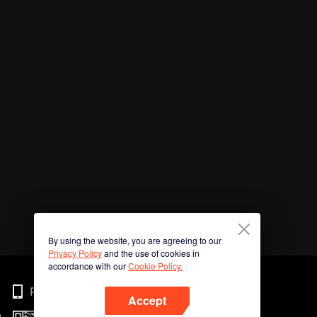
By using the website, you are agreeing to our
Privacy Policy
and the use of cookies in
accordance with our
Cookie Policy.
Phone
Accept
n