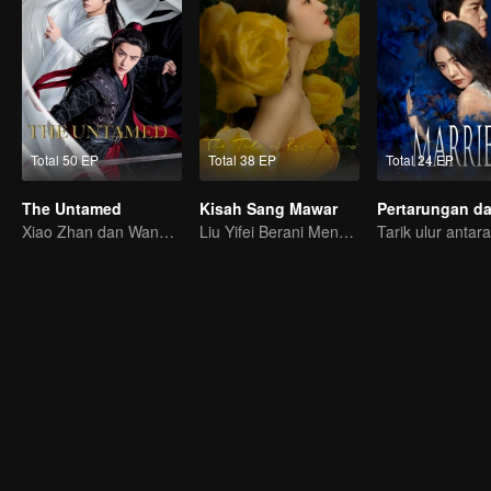
Total 50 EP
Total 38 EP
Total 24 EP
The Untamed
Kisah Sang Mawar
Xiao Zhan dan Wang Yibo memimpin kelompok bintang berwajah ganteng dan cantik
Liu Yifei Berani Mengejar Cinta