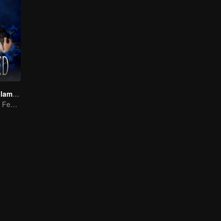
Pertarungan dalam Perkawinan
Tarik ulur antara Feng Shaofeng & Cai Wenjing