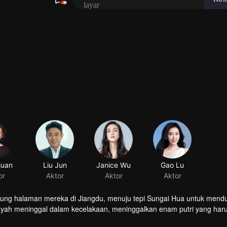
juan
or
pung halaman mereka di Jiangdu, menuju tepi Sungai Hua untuk mend
ayah meninggal dalam kecelakaan, meninggalkan enam putri yang har
engah kerasnya kehidupan?