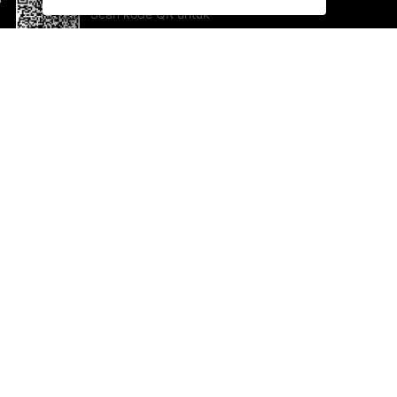
Scan kode QR untuk
mengunduh sekarang!
Bantuan dan Umpan Balik
Te
Saran
Ka
Ik
Al
ted.