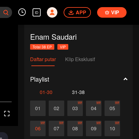
APP
VIP
ID
Enam Saudari
Total 38 EP
VIP
Daftar putar
Klip Eksklusif
Playlist
01-30
31-38
VIP
VIP
VIP
01
02
03
04
05
VIP
VIP
VIP
VIP
VIP
06
07
08
09
10