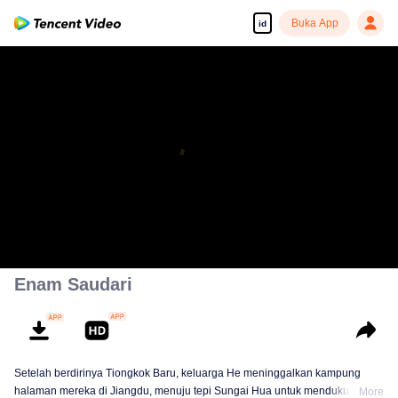
Buka App
id
Enam Saudari
Setelah berdirinya Tiongkok Baru, keluarga He meninggalkan kampung
halaman mereka di Jiangdu, menuju tepi Sungai Hua untuk mendukung
More