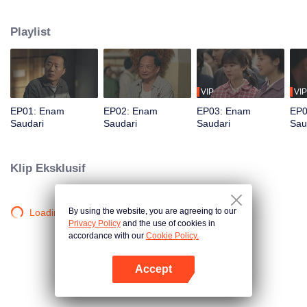
pembangunan sosialisme. Kehidupan berubah drastis ketika sang ayah
meninggal dalam kecelakaan, meninggalkan enam putri yang harus
Playlist
menghadapi kehidupan bersama. Bagaimana mereka bertahan di tengah
kerasnya kehidupan?
VIP
VIP
EP01: Enam
EP02: Enam
EP03: Enam
EP0
Saudari
Saudari
Saudari
Sau
Klip Eksklusif
By using the website, you are agreeing to our
Loading…
Privacy Policy
and the use of cookies in
accordance with our
Cookie Policy.
Accept
Buka App