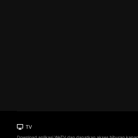
TV
Download aplikasi WeTV dan dapatkan akses hiburan kapa