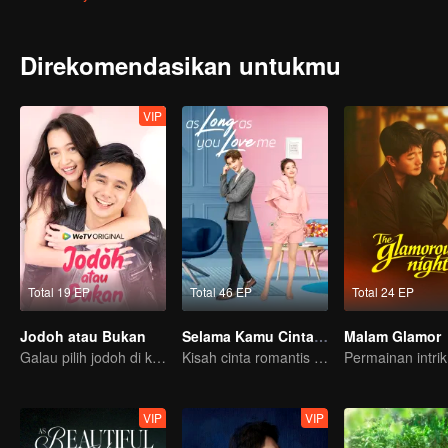
Direkomendasikan untukmu
VIP
Total 19 EP
Total 46 EP
Total 24 EP
Jodoh atau Bukan
Selama Kamu Cinta Aku
Malam Glamor
Galau pilih jodoh di kota kecil
Kisah cinta romantis Dylan Xiong dan Lai Yumeng
VIP
VIP