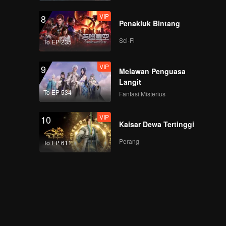
VIP
8
Penakluk Bintang
Sci-Fi
To EP 235
VIP
9
Melawan Penguasa
Langit
To EP 534
Fantasi Misterius
VIP
10
Kaisar Dewa Tertinggi
Perang
To EP 611