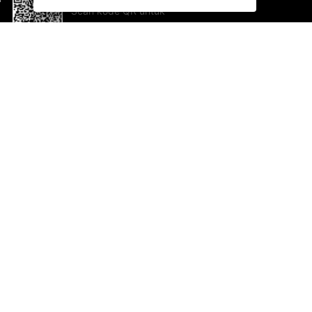
Scan kode QR untuk
mengunduh sekarang!
Bantuan dan Umpan Balik
Te
Saran
Ka
Ik
Al
ted.