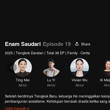
Enam Saudari
Episode 19
Share
2025
|
Tiongkok Daratan
|
Total 38 EP
|
Family · Cerita
Ting Mei
Lu Yi
Vivian Wu
Xi Mei
Aktor
Aktor
Aktor
Akt
Setelah berdirinya Tiongkok Baru, keluarga He meninggalkan kam
pembangunan sosialisme. Kehidupan berubah drastis ketika sang 
menghadapi kehidupan bersama. Bagaimana mereka bertahan di t
Lebih banyak