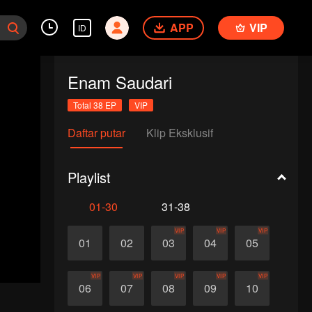
APP
VIP
ID
Enam Saudari
Total 38 EP
VIP
Daftar putar
Klip Eksklusif
Playlist
01-30
31-38
VIP
VIP
VIP
01
02
03
04
05
VIP
VIP
VIP
VIP
VIP
06
07
08
09
10