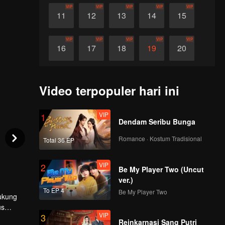
VIP
VIP
VIP
VIP
VIP
11
12
13
14
15
VIP
VIP
VIP
VIP
VIP
16
17
18
19
20
VIP
VIP
VIP
VIP
VIP
21
22
23
24
25
Video terpopuler hari ini
VIP
VIP
VIP
VIP
VIP
26
27
28
29
30
VIP
1
Dendam Seribu Bunga
Romance · Kostum Tradisional
Total 36 EP
VIP
2
Be My Player Two (Uncut
ver.)
To EP 4
Be My Player Two
ukung
us
VIP
3
Reinkarnasi Sang Putri