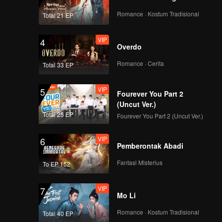
Romance · Kostum Tradisional
Total 21 EP
VIP
4
Overdo
Romance · Cerita
Total 33 EP
VIP
5
Fourever You Part 2
(Uncut Ver.)
Total 25 EP
Fourever You Part 2 (Uncut Ver.)
VIP
6
Pemberontak Abadi
Fantasi Misterius
To EP 152
VIP
7
Mo Li
Romance · Kostum Tradisional
Total 40 EP