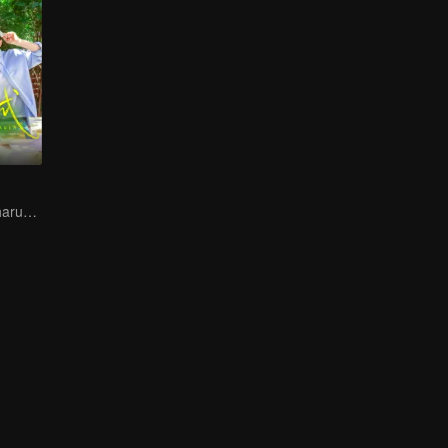
Apa jatuh cinta harus pakai logika?