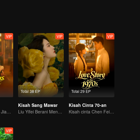
VIP
VIP
VIP
Total 38 EP
Total 29 EP
Kisah Sang Mawar
Kisah Cinta 70-an
Permainan intrik Jiang Shuying dan Tong Dawei
Liu Yifei Berani Mengejar Cinta
Kisah cinta Chen Feiyu & Sun Qian nan romantis
VIP