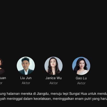
juan
Liu Jun
Janice Wu
Gao Lu
or
Aktor
Aktor
Aktor
pung halaman mereka di Jiangdu, menuju tepi Sungai Hua untuk mend
ayah meninggal dalam kecelakaan, meninggalkan enam putri yang har
engah kerasnya kehidupan?