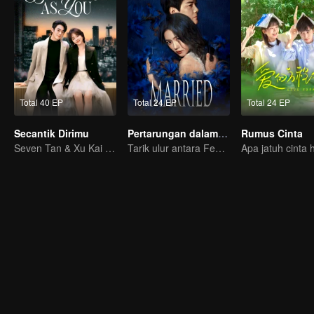
Total 40 EP
Total 24 EP
Total 24 EP
Secantik Dirimu
Pertarungan dalam Perkawinan
Rumus Cinta
Seven Tan & Xu Kai kerja bareng di kantor
Tarik ulur antara Feng Shaofeng & Cai Wenjing