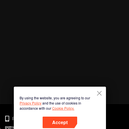
By using the website, you are agreeing to our
Privacy Policy
and the use of cookies in
accordance with our
Cookie Policy.
Phone
Accept
n