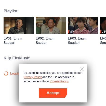
pembangunan sosialisme. Kehidupan berubah drastis ketika sang ayah
meninggal dalam kecelakaan, meninggalkan enam putri yang harus
Playlist
menghadapi kehidupan bersama. Bagaimana mereka bertahan di tengah
kerasnya kehidupan?
VIP
VIP
EP01: Enam
EP02: Enam
EP03: Enam
EP0
Saudari
Saudari
Saudari
Sau
Klip Eksklusif
By using the website, you are agreeing to our
Loading…
Privacy Policy
and the use of cookies in
accordance with our
Cookie Policy.
Accept
Buka App