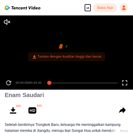
Buka App
id
Tonton dengan kualitas tinggi dan lancar
00:00:00
/
00:45:30
Enam Saudari
Setelah berdirinya Tiongkok Baru, keluarga He meninggalkan kampung
halaman mereka di Jiangdu, menuju tepi Sungai Hua untuk mendukung
More