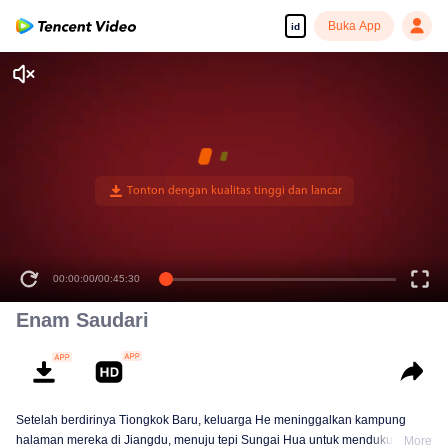
Buka App
id
00:00:00
/
00:45:30
Enam Saudari
Setelah berdirinya Tiongkok Baru, keluarga He meninggalkan kampung
halaman mereka di Jiangdu, menuju tepi Sungai Hua untuk mendukung
More