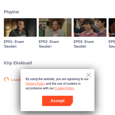
pembangunan sosialisme. Kehidupan berubah drastis ketika sang ayah
meninggal dalam kecelakaan, meninggalkan enam putri yang harus
Playlist
menghadapi kehidupan bersama. Bagaimana mereka bertahan di tengah
kerasnya kehidupan?
VIP
VIP
EP01: Enam
EP02: Enam
EP03: Enam
EP0
Saudari
Saudari
Saudari
Sau
Klip Eksklusif
By using the website, you are agreeing to our
Loading…
Privacy Policy
and the use of cookies in
accordance with our
Cookie Policy.
Accept
Buka App