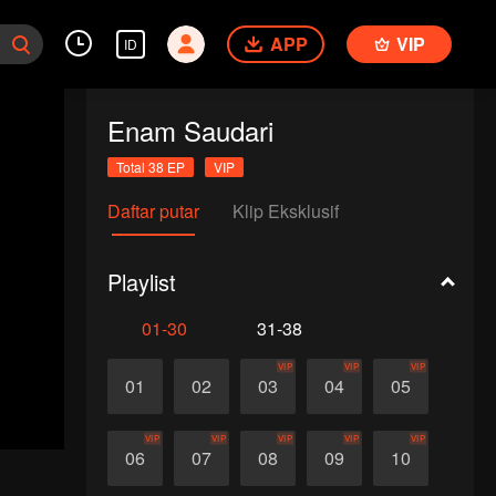
APP
VIP
ID
Enam Saudari
Total 38 EP
VIP
Daftar putar
Klip Eksklusif
Playlist
01-30
31-38
VIP
VIP
VIP
01
02
03
04
05
VIP
VIP
VIP
VIP
VIP
06
07
08
09
10