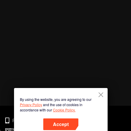
By using the website, you are agreeing to our
Privacy Policy
and the use of cookies in
accordance with our
Cookie Policy.
Phone
Accept
n