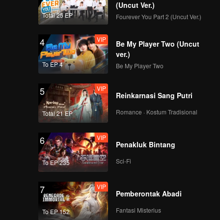
(Uncut Ver.)
Total 25 EP
Fourever You Part 2 (Uncut Ver.)
VIP
4
Be My Player Two (Uncut
ver.)
To EP 4
Be My Player Two
VIP
5
Reinkarnasi Sang Putri
Romance · Kostum Tradisional
Total 21 EP
VIP
6
Penakluk Bintang
Sci-Fi
To EP 235
VIP
7
Pemberontak Abadi
Fantasi Misterius
To EP 152