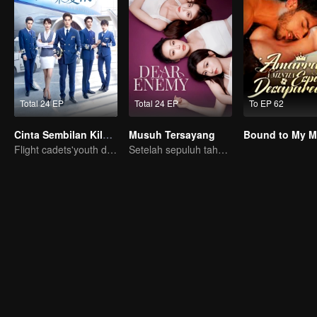
Total 24 EP
Total 24 EP
To EP 62
Cinta Sembilan Kilometer
Musuh Tersayang
Flight cadets'youth dream-driven journey
Setelah sepuluh tahun, sahabat sejoli ini bertemu kembali..