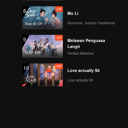
VIP
8
Mo Li
Romance · Kostum Tradisional
Total 40 EP
VIP
9
Melawan Penguasa
Langit
To EP 534
Fantasi Misterius
VIP
10
Love actually S5
Love actually S5