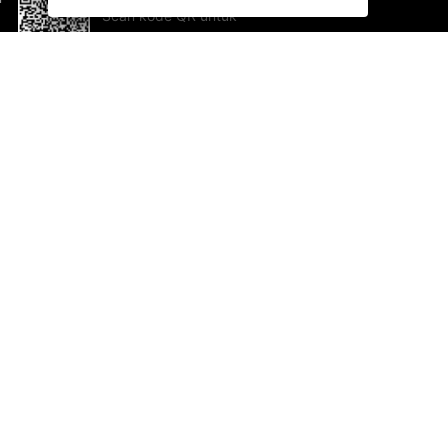
Scan kode QR untuk
mengunduh sekarang!
Bantuan dan Umpan Balik
Te
Saran
Ka
Ik
Al
ted.