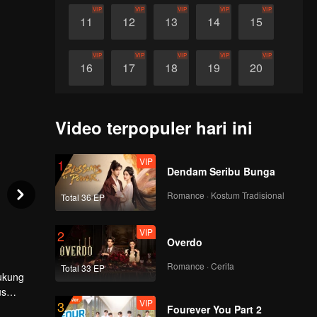
VIP
VIP
VIP
VIP
VIP
11
12
13
14
15
VIP
VIP
VIP
VIP
VIP
16
17
18
19
20
VIP
VIP
VIP
VIP
VIP
21
22
23
24
25
Video terpopuler hari ini
VIP
VIP
VIP
VIP
VIP
26
27
28
29
30
VIP
1
Dendam Seribu Bunga
Romance · Kostum Tradisional
Total 36 EP
VIP
2
Overdo
Romance · Cerita
Total 33 EP
ukung
us
VIP
3
Fourever You Part 2