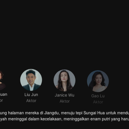
juan
Liu Jun
Janice Wu
Gao Lu
or
Aktor
Aktor
Aktor
pung halaman mereka di Jiangdu, menuju tepi Sungai Hua untuk mend
ayah meninggal dalam kecelakaan, meninggalkan enam putri yang har
engah kerasnya kehidupan?