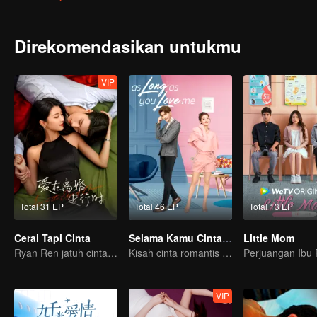
Direkomendasikan untukmu
VIP
Total 31 EP
Total 46 EP
Total 13 EP
Cerai Tapi Cinta
Selama Kamu Cinta Aku
Little Mom
Ryan Ren jatuh cinta setelah gugat cerai Istrinya?!
Kisah cinta romantis Dylan Xiong dan Lai Yumeng
VIP