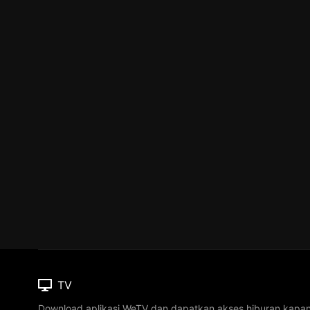
TV
Download aplikasi WeTV dan dapatkan akses hiburan kapa