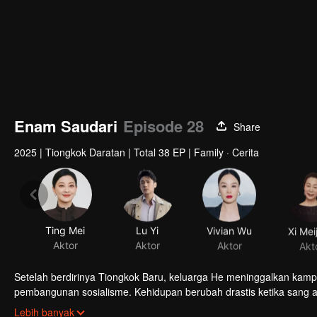
Enam Saudari
Episode 28
Share
2025
|
Tiongkok Daratan
|
Total 38 EP
|
Family · Cerita
Ting Mei
Lu Yi
Vivian Wu
Xi Mei
Aktor
Aktor
Aktor
Akt
Setelah berdirinya Tiongkok Baru, keluarga He meninggalkan kam
pembangunan sosialisme. Kehidupan berubah drastis ketika sang 
menghadapi kehidupan bersama. Bagaimana mereka bertahan di t
Lebih banyak