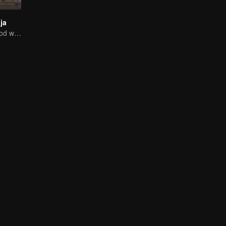
ja
Ten years of blood writing esports brilliant