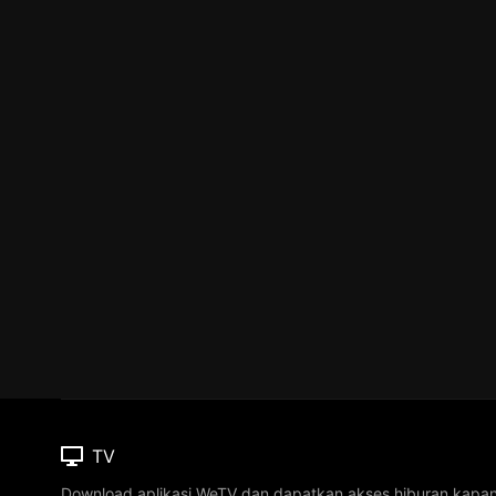
TV
Download aplikasi WeTV dan dapatkan akses hiburan kapa