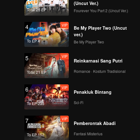
(Uncut Ver.)
Total 25 EP
Fourever You Part 2 (Uncut Ver.)
VIP
4
Be My Player Two (Uncut
ver.)
To EP 4
Be My Player Two
VIP
5
Reinkarnasi Sang Putri
Romance · Kostum Tradisional
Total 21 EP
VIP
6
Penakluk Bintang
Sci-Fi
To EP 235
VIP
7
Pemberontak Abadi
Fantasi Misterius
To EP 152