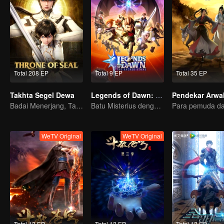
Total 208 EP
Total 9 EP
Total 35 EP
Takhta Segel Dewa
Legends of Dawn: Batu Bertuah
Badai Menerjang, Takhta Runtuh
Batu Misterius dengan Kekuatan Dahsyat
WeTV Original
WeTV Original
Total 12 EP
Total 12 EP
Total 12 EP