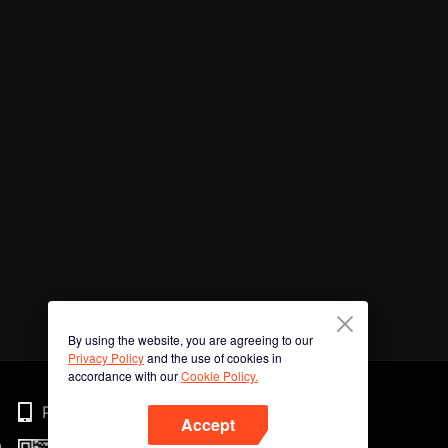
By using the website, you are agreeing to our
Privacy Policy
and the use of cookies in
accordance with our
Cookie Policy.
Phone
Accept
n