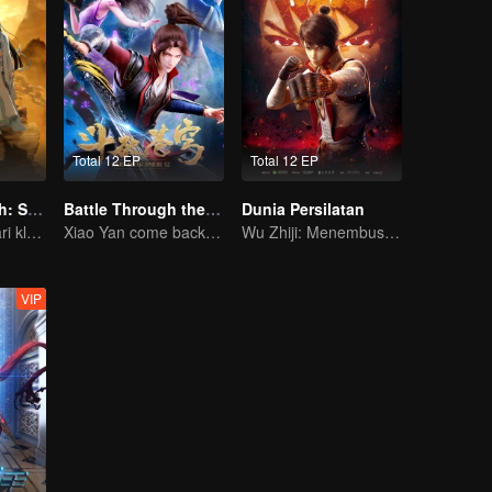
Total 12 EP
Total 12 EP
Pendekar Arwah: S1 - S3
Battle Through the Heavens S2
Dunia Persilatan
Para pemuda dari klan pembudidaya, bersatu melawan kejahatan demi kedamaian bersama
Xiao Yan come back! Everything is shifting once again ！
Wu Zhiji: Menembus Langit, Mengguncang Bumi
VIP