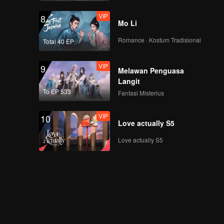
VIP
8
Mo Li
Romance · Kostum Tradisional
Total 40 EP
VIP
9
Melawan Penguasa
Langit
To EP 533
Fantasi Misterius
VIP
10
Love actually S5
Love actually S5