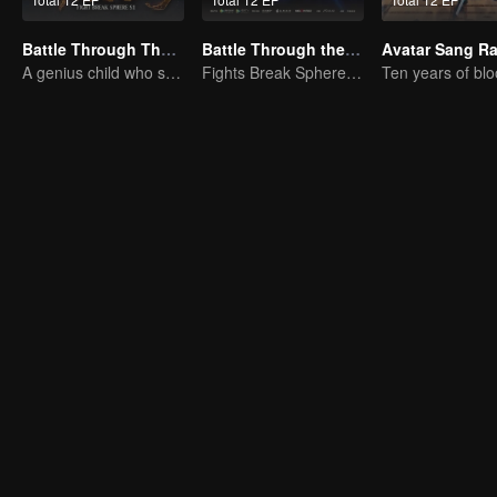
Battle Through The Heavens
Battle Through the Heavens S3
Avatar Sang Ra
A genius child who suddenly loses all his powers
Fights Break Sphere S3