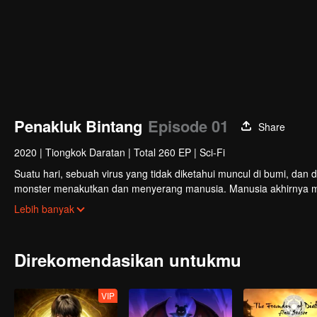
Penakluk Bintang
Episode 01
Share
2020
|
Tiongkok Daratan
|
Total 260 EP
|
Sci-Fi
Suatu hari, sebuah virus yang tidak diketahui muncul di bumi, dan
monster menakutkan dan menyerang manusia. Manusia akhirnya m
lingkungan hidup yang ekstrim, manusia kian berkembang dan mamp
Lebih banyak
Luo Feng, seorang remaja berumur 18 tahun, juga bercita-cita men
tinggi, dia diserang sebuah monster dan nasibnya berubah seketika
Direkomendasikan untukmu
VIP