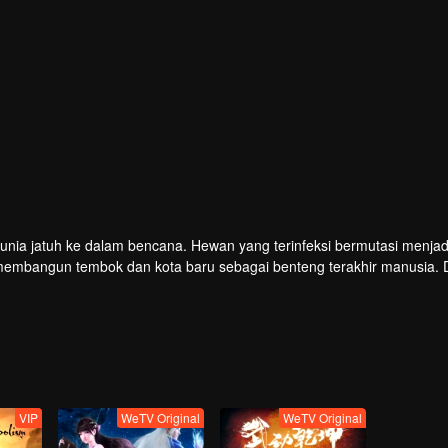
 dunia jatuh ke dalam bencana. Hewan yang terinfeksi bermutasi menjad
embangun tembok dan kota baru sebagai benteng terakhir manusia.
u menguasai seni bela diri hingga beberapa dari mereka disebut "Ksa
jadi salah satu dari mereka. Saat hendak mengikuti ujian masuk pergu
.
VIP
WeTV Original
WeTV Original