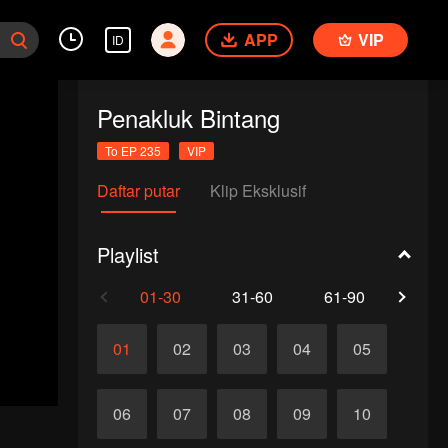
APP
VIP
ID
Penakluk Bintang
To EP 235
VIP
Daftar putar
Klip Eksklusif
Playlist
01-30
31-60
61-90
91-1
01
02
03
04
05
06
07
08
09
10