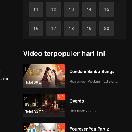
11
12
13
14
15
16
17
18
19
20
21
22
23
24
25
Video terpopuler hari ini
26
27
28
29
30
VIP
1
Dendam Seribu Bunga
i
 Dalam
Romance · Kostum Tradisional
Total 36 EP
tria".
ruan
VIP
2
Overdo
Romance · Cerita
Total 33 EP
VIP
3
Fourever You Part 2