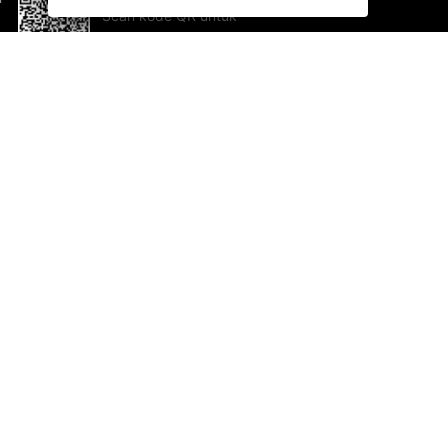
Scan kode QR untuk
mengunduh sekarang!
Bantuan dan Umpan Balik
Te
Saran
Ka
Ik
Al
ted.