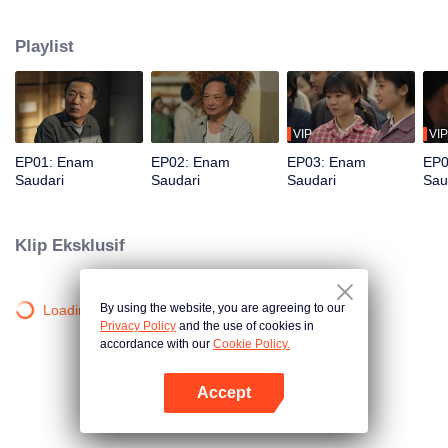
pembangunan sosialisme. Kehidupan berubah drastis ketika sang ayah
meninggal dalam kecelakaan, meninggalkan enam putri yang harus
Playlist
menghadapi kehidupan bersama. Bagaimana mereka bertahan di tengah
kerasnya kehidupan?
VIP
VIP
EP01: Enam
EP02: Enam
EP03: Enam
EP0
Saudari
Saudari
Saudari
Sau
Klip Eksklusif
By using the website, you are agreeing to our
Loading…
Privacy Policy
and the use of cookies in
accordance with our
Cookie Policy.
Accept
Buka App