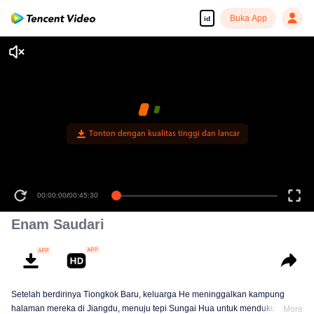
Buka App
id
Tonton dengan kualitas tinggi dan lancar
00:00:00
/
00:45:30
Enam Saudari
Setelah berdirinya Tiongkok Baru, keluarga He meninggalkan kampung
halaman mereka di Jiangdu, menuju tepi Sungai Hua untuk mendukung
More