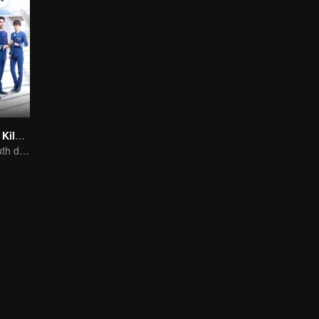
Cinta Sembilan Kilometer
Flight cadets'youth dream-driven journey