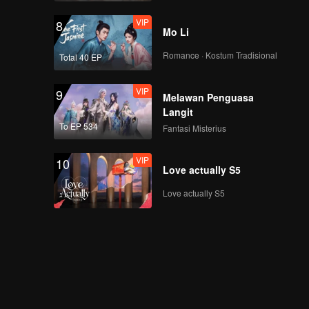
VIP
8
Mo Li
Romance · Kostum Tradisional
Total 40 EP
VIP
9
Melawan Penguasa
Langit
To EP 534
Fantasi Misterius
VIP
10
Love actually S5
Love actually S5