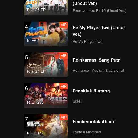
(Uncut Ver.)
Total 25 EP
Fourever You Part 2 (Uncut Ver.)
VIP
4
Be My Player Two (Uncut
ver.)
To EP 4
Be My Player Two
VIP
5
Reinkarnasi Sang Putri
Romance · Kostum Tradisional
Total 21 EP
VIP
6
Penakluk Bintang
Sci-Fi
To EP 235
VIP
7
Pemberontak Abadi
Fantasi Misterius
To EP 152