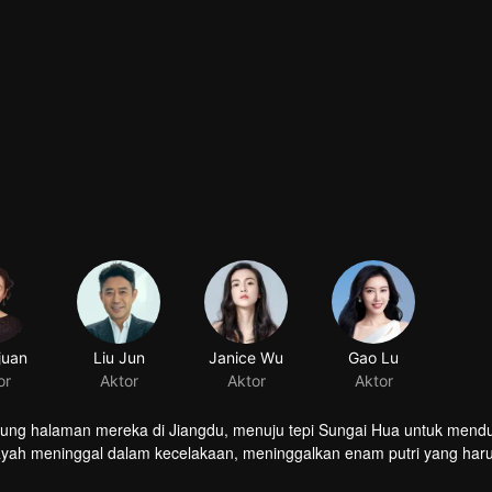
juan
Liu Jun
Janice Wu
Gao Lu
or
Aktor
Aktor
Aktor
pung halaman mereka di Jiangdu, menuju tepi Sungai Hua untuk mend
ayah meninggal dalam kecelakaan, meninggalkan enam putri yang har
engah kerasnya kehidupan?