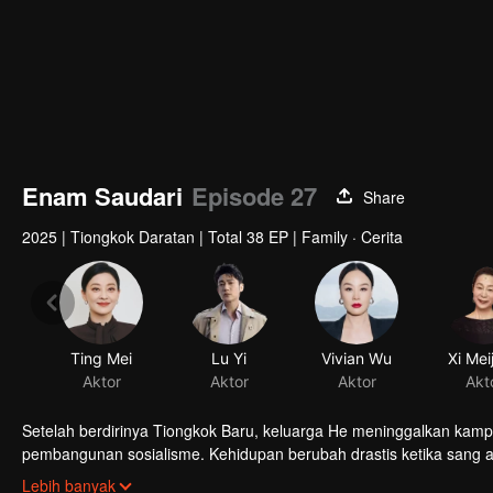
Enam Saudari
Episode 27
Share
2025
|
Tiongkok Daratan
|
Total 38 EP
|
Family · Cerita
Ting Mei
Lu Yi
Vivian Wu
Xi Mei
Aktor
Aktor
Aktor
Akt
Setelah berdirinya Tiongkok Baru, keluarga He meninggalkan kam
pembangunan sosialisme. Kehidupan berubah drastis ketika sang 
menghadapi kehidupan bersama. Bagaimana mereka bertahan di t
Lebih banyak