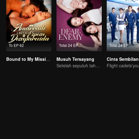
To EP 62
Total 24 EP
Total 24 EP
Bound to My Missing Wife
Musuh Tersayang
Setelah sepuluh tahun, sahabat sejoli ini bertemu kembali..