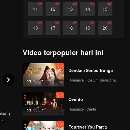
VIP
VIP
VIP
VIP
VIP
11
12
13
14
15
VIP
VIP
VIP
VIP
VIP
16
17
18
19
20
VIP
VIP
VIP
VIP
VIP
21
22
23
24
25
Video terpopuler hari ini
VIP
VIP
VIP
VIP
VIP
26
27
28
29
30
VIP
1
Dendam Seribu Bunga
Romance · Kostum Tradisional
Total 36 EP
VIP
2
Overdo
Romance · Cerita
Total 33 EP
ukung
us
VIP
3
Fourever You Part 2