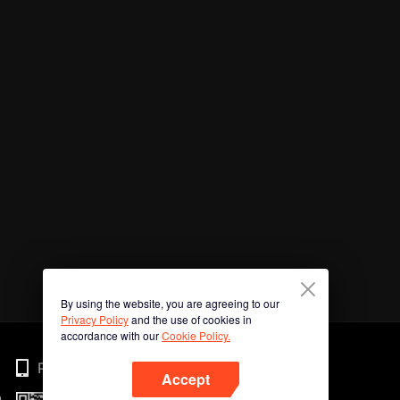
By using the website, you are agreeing to our
Privacy Policy
and the use of cookies in
accordance with our
Cookie Policy.
Phone
Accept
n