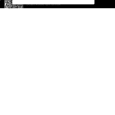
Scan kode QR untuk
mengunduh sekarang!
Bantuan dan Umpan Balik
Te
Saran
Ka
Ik
Al
ted.