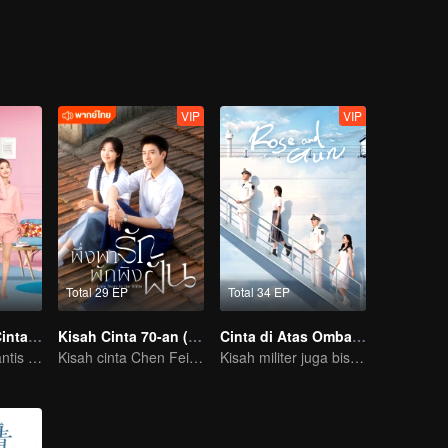
VIP
VIP
Total 29 EP
Total 34 EP
Selama Kamu Cinta Aku
Kisah Cinta 70-an (Thai Ver.)
Cinta di Atas Ombak Biru
Kisah cinta romantis Dylan Xiong dan Lai Yumeng
Kisah cinta Chen Feiyu & Sun Qian nan romantis
Kisah militer juga bisa romantis?