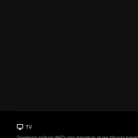
TV
Download aplikasi WeTV dan dapatkan akses hiburan kapa