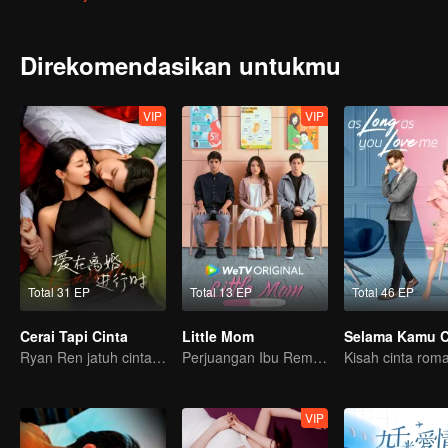
Direkomendasikan untukmu
VIP
VIP
Total 31 EP
Total 13 EP
Total 46 EP
Cerai Tapi Cinta
Little Mom
Ryan Ren jatuh cinta setelah gugat cerai Istrinya?!
Perjuangan Ibu Remaja: Kisah di Usia 16 Tahun
VIP