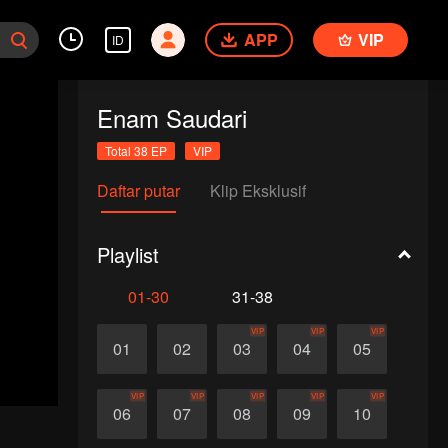
APP
VIP
ID
Enam Saudari
Total 38 EP
VIP
Daftar putar
Klip Eksklusif
Playlist
01-30
31-38
VIP
VIP
VIP
01
02
03
04
05
VIP
VIP
VIP
VIP
VIP
06
07
08
09
10