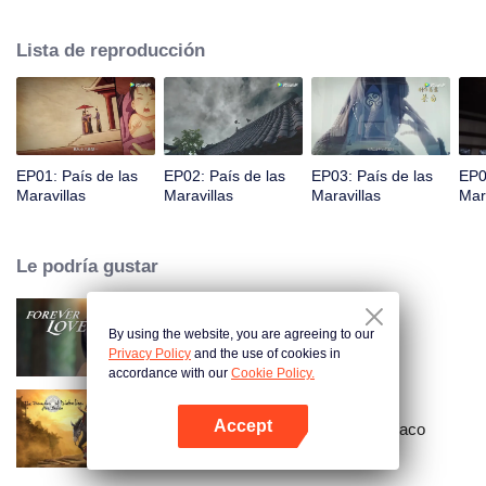
príncipe Qi Jiang, reconoce a Ye Xingyun y descubre su físico único. A
medida que Ye Xingyun avanza bajo la guía de Jiang, aparece una mujer
Lista de reproducción
misteriosa, An Yun, y se enreda en la disputa entre el Señor Demonio y Ye
Xingyun.
EP01: País de las
EP02: País de las
EP03: País de las
EP0
Maravillas
Maravillas
Maravillas
Mar
Le podría gustar
By using the website, you are agreeing to our
Amor Eterno
Privacy Policy
and the use of cookies in
accordance with our
Cookie Policy.
Accept
Gran maestro del cultivo demoníaco
Abrir App