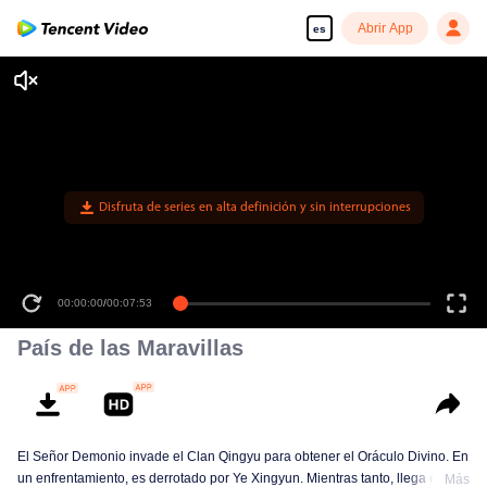
Abrir App
es
Disfruta de series en alta definición y sin interrupciones
00:00:00
/
00:07:53
País de las Maravillas
El Señor Demonio invade el Clan Qingyu para obtener el Oráculo Divino. En
un enfrentamiento, es derrotado por Ye Xingyun. Mientras tanto, llega el
Más