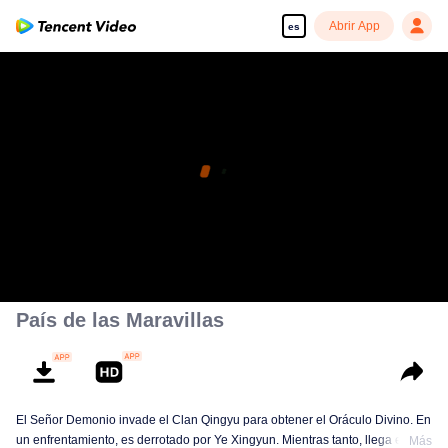
Abrir App
es
País de las Maravillas
El Señor Demonio invade el Clan Qingyu para obtener el Oráculo Divino. En
un enfrentamiento, es derrotado por Ye Xingyun. Mientras tanto, llega el
Más