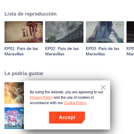
príncipe Qi Jiang, reconoce a Ye Xingyun y descubre su físico único. A
medida que Ye Xingyun avanza bajo la guía de Jiang, aparece una mujer
Lista de reproducción
misteriosa, An Yun, y se enreda en la disputa entre el Señor Demonio y Ye
Xingyun.
EP01: País de las
EP02: País de las
EP03: País de las
EP0
Maravillas
Maravillas
Maravillas
Mar
Le podría gustar
By using the website, you are agreeing to our
Mundo de los Inmortales
Privacy Policy
and the use of cookies in
accordance with our
Cookie Policy.
Accept
Chicas Picantes
Abrir App