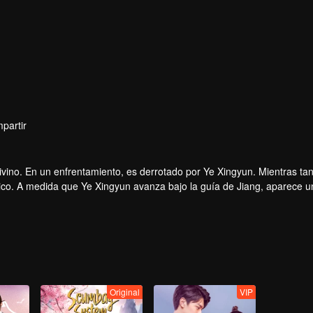
partir
ino. En un enfrentamiento, es derrotado por Ye Xingyun. Mientras tant
único. A medida que Ye Xingyun avanza bajo la guía de Jiang, aparece 
io y Ye Xingyun.
Original
VIP