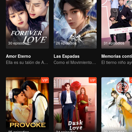
30 episodios
26 episodios
31 episodios
Amor Eterno
Las Espadas
Memorias cont
Ella es su talón de Aquiles y su armadura.
Como el Movimiento Celestial es Siempre Vigoroso, Así Debe un Caballero Esforzarse Incansablemente.
VIP
VIP
25 episodios
24 episodios
20 episodios