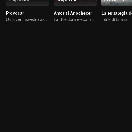
Provocar
Amor al Anochecer
Un joven maestro astuto se enamora de una cantante misteriosa
La directora ejecutiva se enamoró de su novio contractual
Intrik di Istana