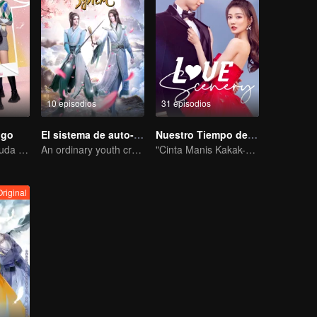
10 episodios
31 episodios
igo
El sistema de auto-salvación del villano escoria
Nuestro Tiempo de Amor
El tierno niño ayuda a que sus falsos padres conviertan la farsa en realidad
An ordinary youth crossing as a villain into the book and abusing the hero!
"Cinta Manis Kakak-Adik Xu Lu dan Lin Yi"
Original