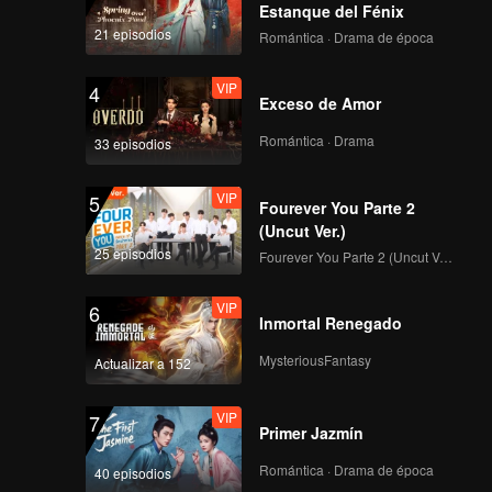
Estanque del Fénix
VIP
VIP
21 episodios
Romántica · Drama de época
141
142
VIP
4
VIP
VIP
Exceso de Amor
143
144
Romántica · Drama
33 episodios
VIP
VIP
145
146
VIP
5
Fourever You Parte 2
(Uncut Ver.)
VIP
VIP
25 episodios
147
148
Fourever You Parte 2 (Uncut Ver.)
VIP
6
VIP
VIP
Inmortal Renegado
149
150
MysteriousFantasy
Actualizar a 152
VIP
7
Primer Jazmín
Romántica · Drama de época
40 episodios