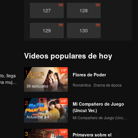
VIP
VIP
127
128
VIP
VIP
129
130
VIP
VIP
131
132
Videos populares de hoy
VIP
VIP
133
134
VIP
1
Flores de Poder
o, llega
una mujer
Romántica · Drama de época
36 episodios
VIP
VIP
135
136
VIP
2
Mi Compañero de Juego
VIP
VIP
137
138
(Uncut Ver.)
Actualizar a 4
Mi Compañero de Juego (Uncut Ver.)
VIP
VIP
139
140
VIP
3
Primavera sobre el