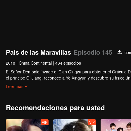
País de las Maravillas
Episodio 145
com
2018
|
China Continental
|
464 episodios
El Señor Demonio invade el Clan Qingyu para obtener el Oráculo Div
el príncipe Qi Jiang, reconoce a Ye Xingyun y descubre su físico 
misteriosa, An Yun, y se enreda en la disputa entre el Señor Demon
Leer más
Recomendaciones para usted
VIP
VIP