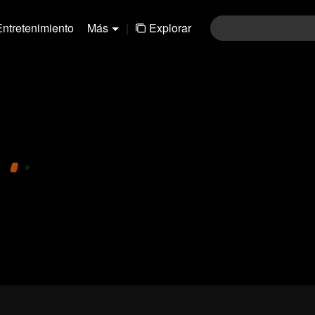
Entretenimiento
Más
|
Explorar
01-30
31-60