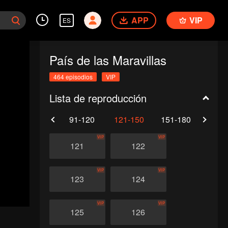
APP
VIP
ES
País de las Maravillas
464 episodios
VIP
Lista de reproducción
61-90
91-120
121-150
151-180
181-
VIP
VIP
121
122
VIP
VIP
123
124
VIP
VIP
125
126