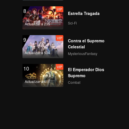
VIP
8
Estrella Tragada
Sci-Fi
Actualizar a 235
VIP
9
Contra el Supremo
Celestial
Actualizar a 534
MysteriousFantasy
VIP
10
El Emperador Dios
Supremo
Actualizar a 611
Combat