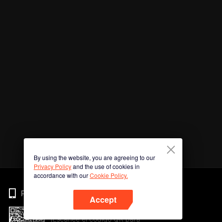
By using the website, you are agreeing to our
Privacy Policy
and the use of cookies in
accordance with our
Cookie Policy.
Phone
Accept
¡Escanee el código QR para