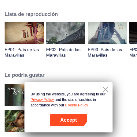
príncipe Qi Jiang, reconoce a Ye Xingyun y descubre su físico único. A
medida que Ye Xingyun avanza bajo la guía de Jiang, aparece una mujer
Lista de reproducción
misteriosa, An Yun, y se enreda en la disputa entre el Señor Demonio y Ye
Xingyun.
EP01: País de las
EP02: País de las
EP03: País de las
EP0
Maravillas
Maravillas
Maravillas
Mar
Le podría gustar
By using the website, you are agreeing to our
Amor Eterno
Privacy Policy
and the use of cookies in
accordance with our
Cookie Policy.
Accept
Las Espadas
Abrir App