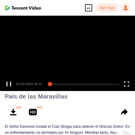
Abrir App
es
00:00:00
/
00:08:02
País de las Maravillas
El Señor Demonio invade el Clan Qingyu para obtener el Oráculo Divino. En
un enfrentamiento, es derrotado por Ye Xingyun. Mientras tanto, llega el
Más