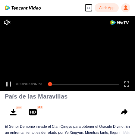
Abrir App
es
00:00:00
/
00:07:53
País de las Maravillas
El Señor Demonio invade el Clan Qingyu para obtener el Oráculo Divino. En
un enfrentamiento, es derrotado por Ye Xingyun. Mientras tanto, llega el
Más