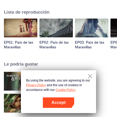
príncipe Qi Jiang, reconoce a Ye Xingyun y descubre su físico único. A
medida que Ye Xingyun avanza bajo la guía de Jiang, aparece una mujer
Lista de reproducción
misteriosa, An Yun, y se enreda en la disputa entre el Señor Demonio y Ye
Xingyun.
EP01: País de las
EP02: País de las
EP03: País de las
EP0
Maravillas
Maravillas
Maravillas
Mar
Le podría gustar
By using the website, you are agreeing to our
Amor Eterno
Privacy Policy
and the use of cookies in
accordance with our
Cookie Policy.
Accept
Las Espadas
Abrir App