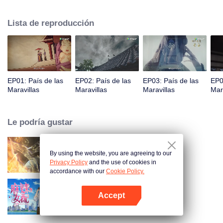
príncipe Qi Jiang, reconoce a Ye Xingyun y descubre su físico único. A
medida que Ye Xingyun avanza bajo la guía de Jiang, aparece una mujer
Lista de reproducción
misteriosa, An Yun, y se enreda en la disputa entre el Señor Demonio y Ye
Xingyun.
EP01: País de las
EP02: País de las
EP03: País de las
EP0
Maravillas
Maravillas
Maravillas
Mar
Le podría gustar
By using the website, you are agreeing to our
Mundo de los Inmortales
Privacy Policy
and the use of cookies in
accordance with our
Cookie Policy.
Accept
Chicas Picantes
Abrir App