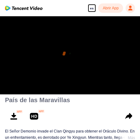
Abrir App
es
País de las Maravillas
El Señor Demonio invade el Clan Qingyu para obtener el Oráculo Divino. En
un enfrentamiento, es derrotado por Ye Xingyun. Mientras tanto, llega el
Más