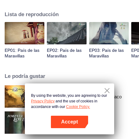
príncipe Qi Jiang, reconoce a Ye Xingyun y descubre su físico único. A
medida que Ye Xingyun avanza bajo la guía de Jiang, aparece una mujer
Lista de reproducción
misteriosa, An Yun, y se enreda en la disputa entre el Señor Demonio y Ye
Xingyun.
EP01: País de las
EP02: País de las
EP03: País de las
EP0
Maravillas
Maravillas
Maravillas
Mar
Le podría gustar
By using the website, you are agreeing to our
Gran maestro del cultivo demoníaco
Privacy Policy
and the use of cookies in
accordance with our
Cookie Policy.
Accept
Amor Eterno
Abrir App