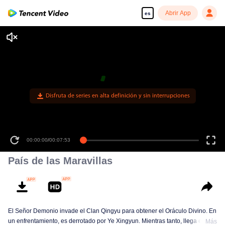
Abrir App
es
Disfruta de series en alta definición y sin interrupciones
00:00:00
/
00:07:53
País de las Maravillas
El Señor Demonio invade el Clan Qingyu para obtener el Oráculo Divino. En
un enfrentamiento, es derrotado por Ye Xingyun. Mientras tanto, llega el
Más