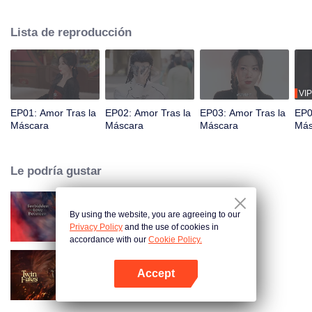
gana la confianza de la Princesa Mayor. Mientras tanto, su prometida, Hang
Anning, creyéndolo muerto, se infiltra en el palacio intercambiando caras
Lista de reproducción
con la princesa. Bajo el mismo techo, sus identidades ocultas desembocan
en emociones inesperadas, el amor y la venganza se vuelven inseparables.
VIP
EP01: Amor Tras la
EP02: Amor Tras la
EP03: Amor Tras la
EP0
Máscara
Máscara
Máscara
Más
Le podría gustar
By using the website, you are agreeing to our
Amor Prohibido
Privacy Policy
and the use of cookies in
accordance with our
Cookie Policy.
Accept
Dos destinos entrelazados
Abrir App