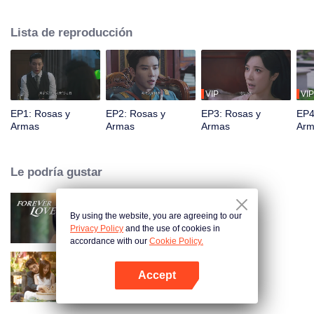
inesperadamente se reencuentra con su antiguo amante, Qin Kewen, de
quien se separó hace tres años. Su misión enfrenta repetidos obstáculos
Lista de reproducción
cuando Qin Kewen regresa con un voto de venganza, decidido a exponer a
Wen Yunong como un fraude amoroso. A pesar de su postura adversaria,
sus emociones se profundizan con cada encuentro.
VIP
VIP
EP1: Rosas y
EP2: Rosas y
EP3: Rosas y
EP4
Armas
Armas
Armas
Arm
Le podría gustar
By using the website, you are agreeing to our
Amor Eterno
Privacy Policy
and the use of cookies in
accordance with our
Cookie Policy.
Accept
Amor como un contrato
Abrir App