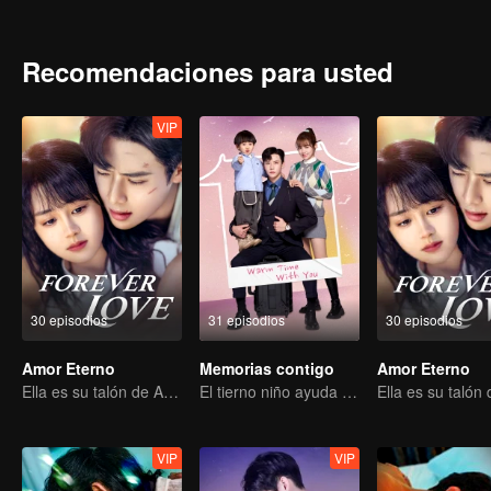
adversaria, sus emociones se profundizan con cada encuentro.
Recomendaciones para usted
VIP
30 episodios
31 episodios
30 episodios
Amor Eterno
Memorias contigo
Amor Eterno
Ella es su talón de Aquiles y su armadura.
El tierno niño ayuda a que sus falsos padres conviertan la farsa en realidad
VIP
VIP