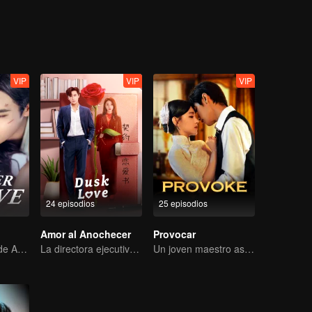
VIP
VIP
VIP
24 episodios
25 episodios
Amor al Anochecer
Provocar
Ella es su talón de Aquiles y su armadura.
La directora ejecutiva se enamoró de su novio contractual
Un joven maestro astuto se enamora de una cantante misteriosa