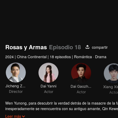
Rosas y Armas
Episodio 18
compartir
2024
|
China Continental
|
18 episodios
|
Romántica · Drama
Jicheng Zou
Dai Yanni
Dai Gaozheng
Director
Actor
Actor
Acto
Wen Yunong, para descubrir la verdad detrás de la masacre de la fam
inesperadamente se reencuentra con su antiguo amante, Qin Kewen,
cuando Qin Kewen regresa con un voto de venganza, decidido a e
Leer más