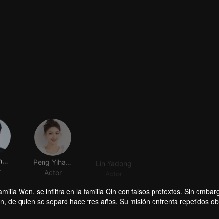
Xiang Xingyu
Peng Yihang
Lin Yadong
Tan Kuokuo
r
Actor
Actor
Actor
ilia Wen, se infiltra en la familia Qin con falsos pretextos. Sin embar
 de quien se separó hace tres años. Su misión enfrenta repetidos ob
xponer a Wen Yunong como un fraude amoroso. A pesar de su postura