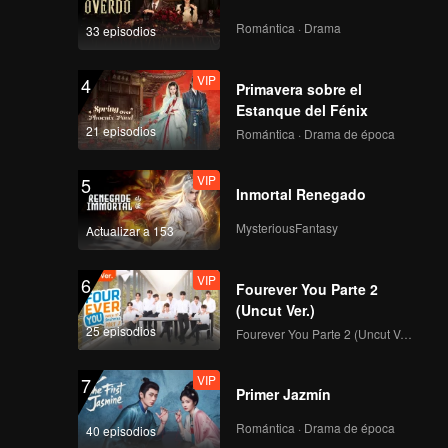
Romántica · Drama
33 episodios
VIP
4
Primavera sobre el
Estanque del Fénix
21 episodios
Romántica · Drama de época
VIP
5
Inmortal Renegado
MysteriousFantasy
Actualizar a 153
VIP
6
Fourever You Parte 2
(Uncut Ver.)
25 episodios
Fourever You Parte 2 (Uncut Ver.)
VIP
7
Primer Jazmín
Romántica · Drama de época
40 episodios