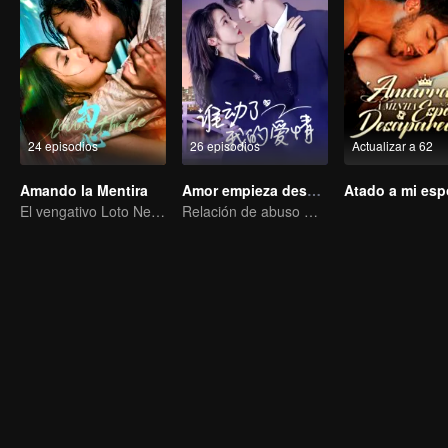
24 episodios
26 episodios
Actualizar a 62
Amando la Mentira
Amor empieza después del divorcio
El vengativo Loto Negro se enamora del joven maestro pícaro
Relación de abuso mutuo: difícil de romper.