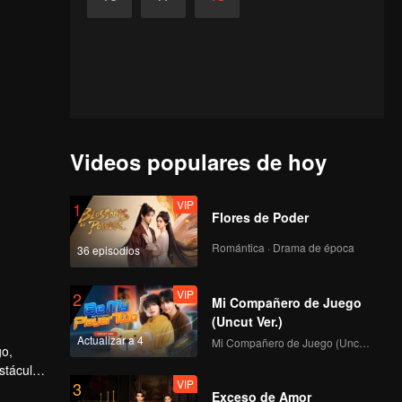
Videos populares de hoy
VIP
1
Flores de Poder
Romántica · Drama de época
36 episodios
VIP
2
Mi Compañero de Juego
(Uncut Ver.)
Actualizar a 4
Mi Compañero de Juego (Uncut Ver.)
go,
stáculos
VIP
3
Exceso de Amor