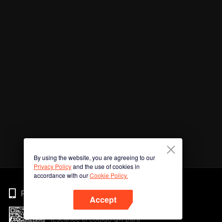
By using the website, you are agreeing to our
Privacy Policy
and the use of cookies in
accordance with our
Cookie Policy.
Phone
Accept
¡Escanee el código QR para