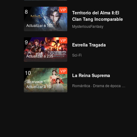
VIP
8
Territorio del Alma Ⅱ:El
Clan Tang Incomparable
Actualizar a 165
MysteriousFantasy
VIP
9
Estrella Tragada
Sci-Fi
Actualizar a 235
VIP
10
La Reina Suprema
Romántica · Drama de época · Fantasía
Actualizar a 10