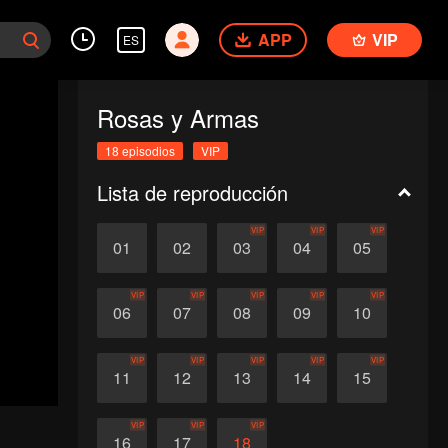
APP
VIP
ES
Rosas y Armas
18 episodios
VIP
Lista de reproducción
VIP
VIP
VIP
01
02
03
04
05
VIP
VIP
VIP
VIP
VIP
06
07
08
09
10
VIP
VIP
VIP
VIP
VIP
11
12
13
14
15
VIP
VIP
VIP
16
17
18