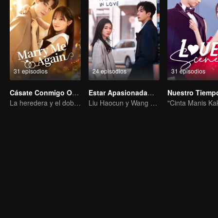
31 episodios
24 episodios
31 episodios
Cásate Conmigo Otra Vez
Estar Apasionadamente Enamorado
La heredera y el doble de su difunto marido
Liu Haocun y Wang Anyu protagonizaron una historia de amor juvenil y pura.