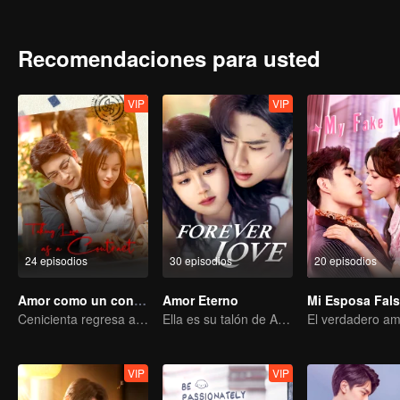
Recomendaciones para usted
VIP
VIP
24 episodios
30 episodios
20 episodios
Amor como un contrato
Amor Eterno
Mi Esposa Fal
Cenicienta regresa a la alta sociedad y encuentra el amor con el presidente
Ella es su talón de Aquiles y su armadura.
VIP
VIP