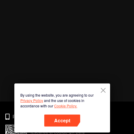
By using the website, you are agreeing to our
Privacy Policy
and the use of cookies in
accordance with our
Cookie Policy.
Phone
Accept
¡Escanee el código QR para