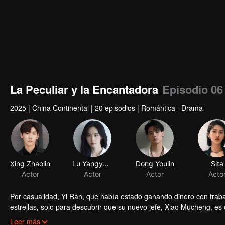
La Peculiar y la Encantadora
Episodio 06
2025
|
China Continental
|
20 episodios
|
Romántica · Drama
Xing Zhaolin
Lu Yangyang
Dong Youlin
Sita
Actor
Actor
Actor
Acto
Por casualidad, Yi Ran, que había estado ganando dinero con traba
estrellas, solo para descubrir que su nuevo jefe, Xiao Mucheng, es 
extravagantes y los problemas comerciales del hotel, Yi Ran y Xi
Leer más