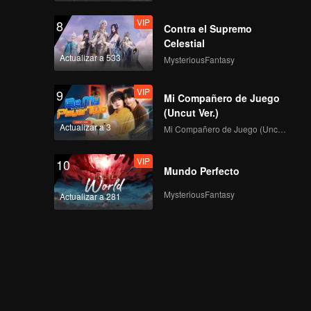
VIP
8
Contra el Supremo
Celestial
Actualizar a 533
MysteriousFantasy
VIP
9
Mi Compañero de Juego
(Uncut Ver.)
Actualizar a 3
Mi Compañero de Juego (Uncut Ver.)
VIP
10
Mundo Perfecto
MysteriousFantasy
Actualizar a 281