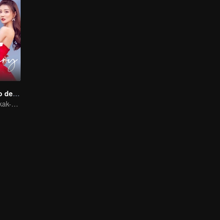
Nuestro Tiempo de Amor
"Cinta Manis Kakak-Adik Xu Lu dan Lin Yi"