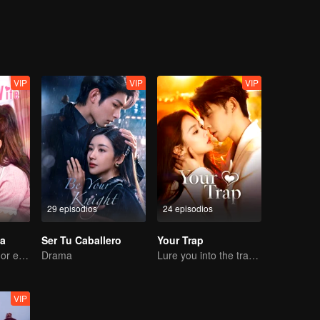
VIP
VIP
VIP
29 episodios
24 episodios
sa
Ser Tu Caballero
Your Trap
El verdadero amor engendrado en el matrimonio sustituto
Drama
Lure you into the trap with love as bait
VIP