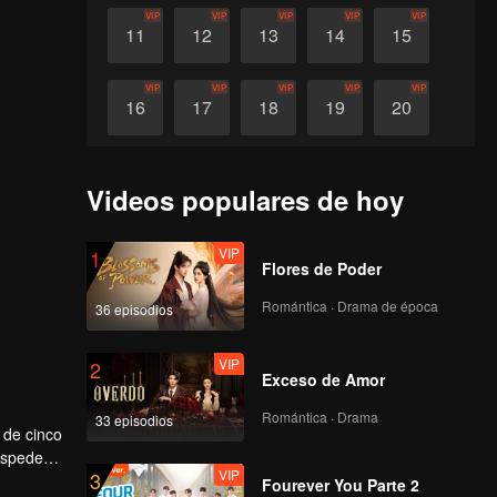
VIP
VIP
VIP
VIP
VIP
11
12
13
14
15
VIP
VIP
VIP
VIP
VIP
16
17
18
19
20
Videos populares de hoy
VIP
1
Flores de Poder
Romántica · Drama de época
36 episodios
VIP
2
Exceso de Amor
Romántica · Drama
33 episodios
 de cinco
uéspedes
VIP
3
encias.
Fourever You Parte 2