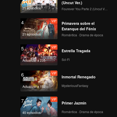
(Uncut Ver.)
25 episodios
Fourever You Parte 2 (Uncut Ver.)
VIP
4
Primavera sobre el
Estanque del Fénix
21 episodios
Romántica · Drama de época
VIP
5
Estrella Tragada
Sci-Fi
Actualizar a 235
VIP
6
Inmortal Renegado
MysteriousFantasy
Actualizar a 152
VIP
7
Primer Jazmín
Romántica · Drama de época
40 episodios