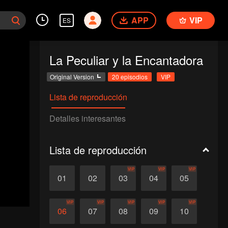
APP
VIP
ES
La Peculiar y la Encantadora
Original Version
20 episodios
VIP
Lista de reproducción
Detalles interesantes
Lista de reproducción
VIP
VIP
VIP
01
02
03
04
05
VIP
VIP
VIP
VIP
VIP
06
07
08
09
10