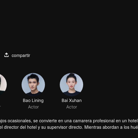
compartir
Bao Lining
Bai Xuhan
r
Actor
Actor
jos ocasionales, se convierte en una camarera profesional en un hotel
el director del hotel y su supervisor directo. Mientras abordan a los h
ao Mucheng chocan, pero gradualmente se acercan a pesar de sus difer