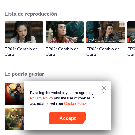
Qingfeng, para investigar el asesinato de su madre. Haciéndose pasar por
Gu, Su se convierte en el líder del bastión de los bandidos y se "casa" con
Lista de reproducción
Chu Yan, su superior encubierto de la Oficina de Suzheng, como su marido
coaccionado, con el objetivo de desentrañar la conspiración.
VIP
VIP
EP01: Cambio de
EP02: Cambio de
EP03: Cambio de
EP0
Cara
Cara
Cara
Car
Le podría gustar
By using the website, you are agreeing to our
Amor Robado
Privacy Policy
and the use of cookies in
accordance with our
Cookie Policy.
Accept
La mujer de la suerte y la granja
Abrir App