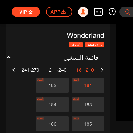
VIP
APP
AR
Wonderland
حلقة 464
أعضاء
قائمة التشغيل
1-300
241-270
211-240
181-210
151-180
أعضاء
أعضاء
182
181
أعضاء
أعضاء
184
183
أعضاء
أعضاء
186
185