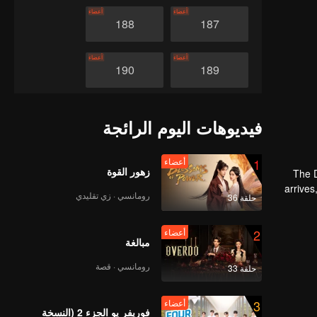
أعضاء
أعضاء
188
187
أعضاء
أعضاء
190
189
أعضاء
أعضاء
192
191
فيديوهات اليوم الرائجة
أعضاء
أعضاء
194
193
1
أعضاء
زهور القوة
The D
arrive
رومانسي · زي تقليدي
حلقة 36
أعضاء
أعضاء
196
195
2
أعضاء
مبالغة
أعضاء
أعضاء
198
197
رومانسي · قصة
حلقة 33
أعضاء
أعضاء
200
199
3
أعضاء
فوريفر يو الجزء 2 (النسخة