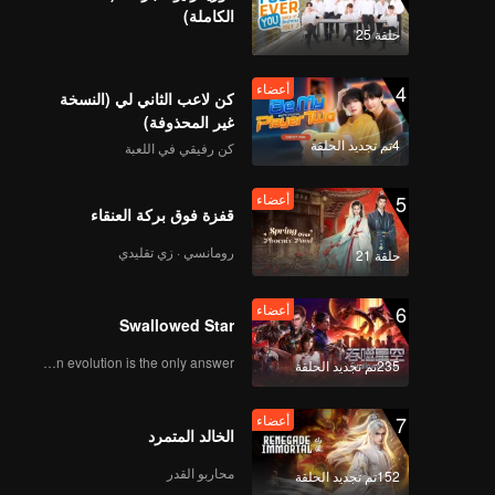
الكاملة)
أعضاء
أعضاء
حلقة 25
202
201
4
أعضاء
كن لاعب الثاني لي (النسخة
أعضاء
أعضاء
204
203
غير المحذوفة)
4تم تجديد الحلقة
كن رفيقي في اللعبة
أعضاء
أعضاء
206
205
5
أعضاء
قفزة فوق بركة العنقاء
أعضاء
أعضاء
رومانسي · زي تقليدي
حلقة 21
208
207
6
أعضاء
أعضاء
أعضاء
Swallowed Star
210
209
Human evolution is the only answer.
235تم تجديد الحلقة
7
أعضاء
الخالد المتمرد
محاربو القدر
152تم تجديد الحلقة