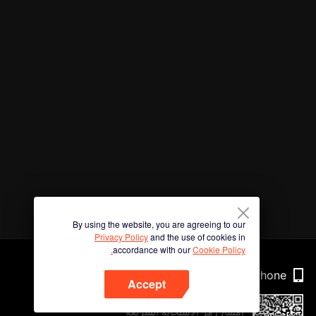
By using the website, you are agreeing to our
Privacy Policy
and the use of cookies in
accordance with our
Cookie Policy.
Phone
Accept
امسح رمز الاستجابة السريعة