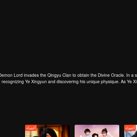
emon Lord invades the Qingyu Clan to obtain the Divine Oracle. In a 
s, recognizing Ye Xingyun and discovering his unique physique. As Ye 
Yun, appears and ent
أعضاء
أعضاء