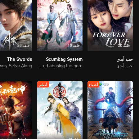
حلقة 30
حلقة 10
حلقة 26
حب أبدي
Scumbag System
The Swords
حب أبدي
An ordinary youth crossing as a villain into the book and abusing the hero!
أعضاء
أصلي
حلقة 12
حلقة 20
حلقة 12