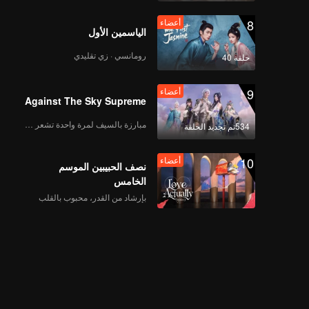
8
أعضاء
الياسمين الأول
رومانسي · زي تقليدي
حلقة 40
9
أعضاء
Against The Sky Supreme
مبارزة بالسيف لمرة واحدة تشعر بالحرية
534تم تجديد الحلقة
10
أعضاء
نصف الحبيبين الموسم
الخامس
بإرشاد من القدر، محبوب بالقلب