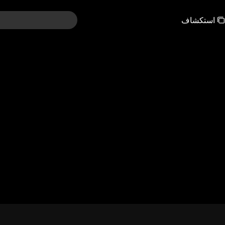
استكشاف
121-150
91-120
61-90
31-60
01-30