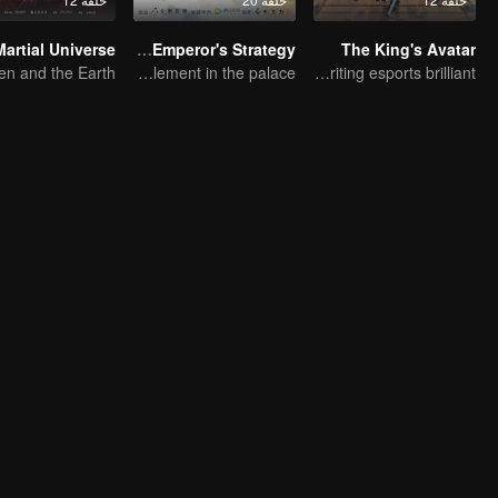
Martial Universe
The Emperor's Strategy
The King's Avatar
Entanglement in the palace
Ten years of blood writing esports brilliant