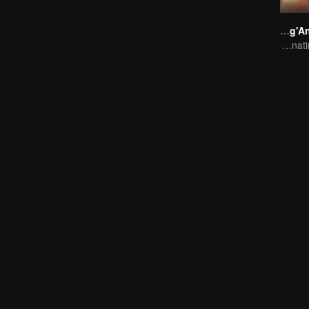
Chang'An Magical Street
One street and two circles, alternating day and night.