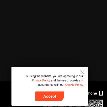
By using the website, you are agreeing to our
Privacy Policy
and the use of cookies in
accordance with our
Cookie Policy.
Phone
Accept
امسح رمز الاستجابة السريعة