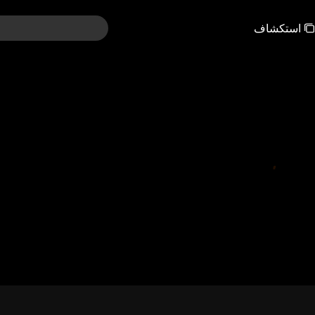
استكشاف
121-150
91-120
61-90
31-60
01-30