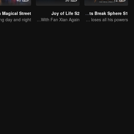
Joy of Life S2
Fights Break Sphere S1
Start Your Journey With Fan Xian Again
A genius child who suddenly loses all his powers