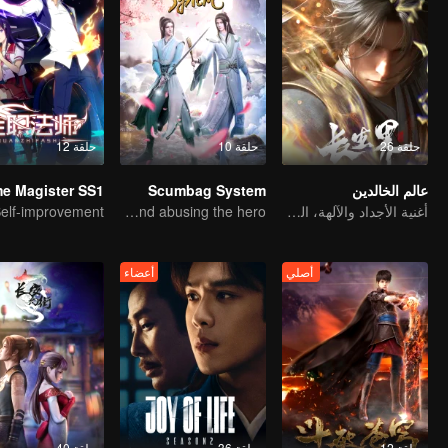
حلقة 26
حلقة 10
حلقة 12
عالم الخالدين
Scumbag System
أغنية الأجداد والآلهة، القصة مليئة بالدماء والدموع
An ordinary youth crossing as a villain into the book and abusing the hero!
أصلي
أعضاء
حلقة 12
حلقة 36
حلقة 40