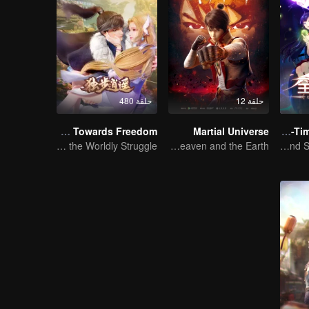
حلقة 12
حلقة 480
One Step Towards Freedom
Martial Universe
Full-Time Magister SS1
Youthful Passion in the Worldly Struggle
Wu Zhiji, Breaking the Sky, Moving the Heaven and the Earth
The Way to Growth, Encouragement and Self-improvement