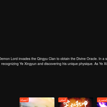
emon Lord invades the Qingyu Clan to obtain the Divine Oracle. In a 
s, recognizing Ye Xingyun and discovering his unique physique. As Ye 
Yun, appears and ent
لحصري
أصلي
أعضاء