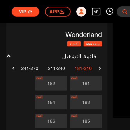
VIP
APP
AR
Wonderland
حلقة 464
أعضاء
قائمة التشغيل
1-300
241-270
211-240
181-210
151-180
أعضاء
أعضاء
182
181
أعضاء
أعضاء
184
183
أعضاء
أعضاء
186
185