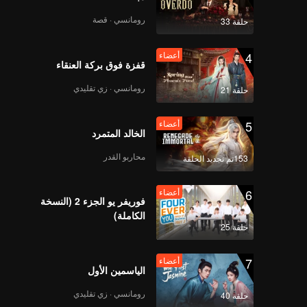
أعضاء
أعضاء
رومانسي · قصة
حلقة 33
202
201
4
أعضاء
أعضاء
أعضاء
قفزة فوق بركة العنقاء
204
203
رومانسي · زي تقليدي
حلقة 21
أعضاء
أعضاء
206
205
5
أعضاء
الخالد المتمرد
أعضاء
أعضاء
محاربو القدر
153تم تجديد الحلقة
208
207
6
أعضاء
أعضاء
أعضاء
فوريفر يو الجزء 2 (النسخة
210
209
الكاملة)
حلقة 25
7
أعضاء
الياسمين الأول
رومانسي · زي تقليدي
حلقة 40