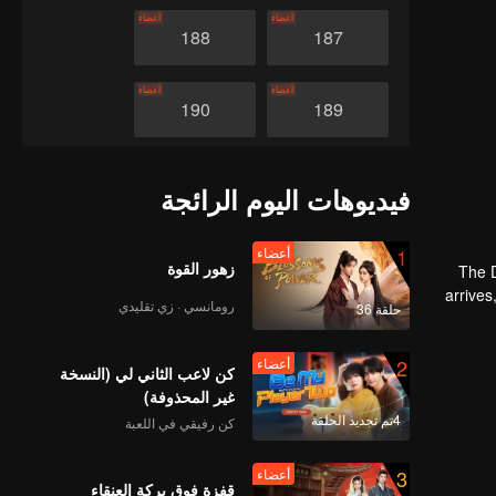
أعضاء
أعضاء
188
187
أعضاء
أعضاء
190
189
أعضاء
أعضاء
192
191
فيديوهات اليوم الرائجة
أعضاء
أعضاء
194
193
1
أعضاء
زهور القوة
The D
arrive
رومانسي · زي تقليدي
حلقة 36
أعضاء
أعضاء
196
195
2
أعضاء
كن لاعب الثاني لي (النسخة
أعضاء
أعضاء
198
197
غير المحذوفة)
4تم تجديد الحلقة
كن رفيقي في اللعبة
أعضاء
أعضاء
200
199
3
أعضاء
قفزة فوق بركة العنقاء