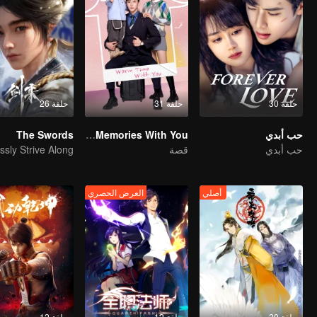
حلقة 30
حلقة 31
حلقة 26
حب أبدي
My Memories With You
The Swords
حب أبدي
قصة
أصلي
العرض الحصري
حلقة 20
حلقة 12
حلقة 12