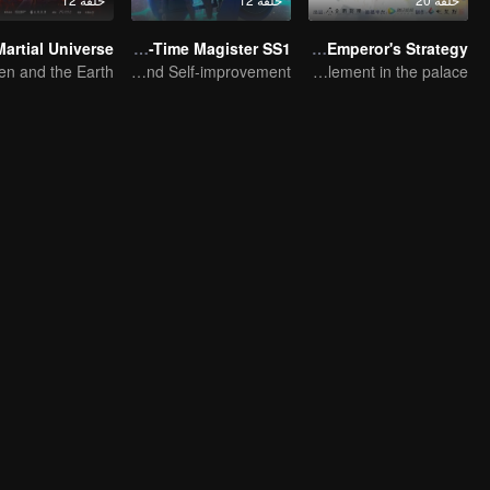
Martial Universe
Full-Time Magister SS1
The Emperor's Strategy
The Way to Growth, Encouragement and Self-improvement
Entanglement in the palace