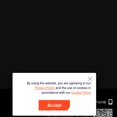
By using the website, you are agreeing to our
Privacy Policy
and the use of cookies in
accordance with our
Cookie Policy.
Phone
Accept
امسح رمز الاستجابة السريعة