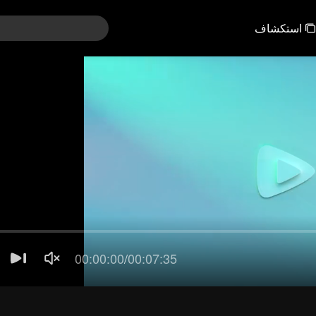
استكشاف
121-150
91-120
61-90
31-60
01-30