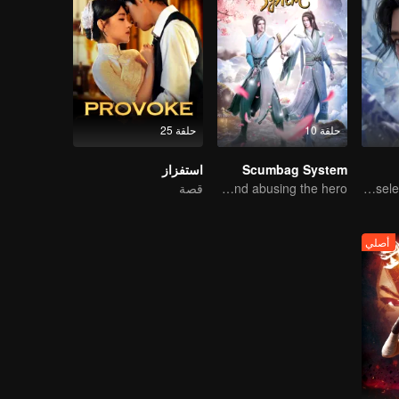
حلقة 10
حلقة 25
Scumbag System
استفزاز
As the Heaven's Movement Is Ever-Vigorous, So Must a Gentleman Ceaselessly Strive Along
An ordinary youth crossing as a villain into the book and abusing the hero!
قصة
أصلي