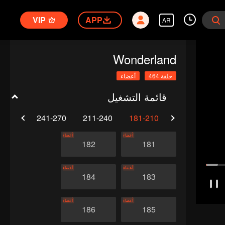
VIP
APP
AR
Wonderland
حلقة 464
أعضاء
قائمة التشغيل
1-300
241-270
211-240
181-210
151-180
أعضاء
أعضاء
182
181
أعضاء
أعضاء
184
183
أعضاء
أعضاء
186
185