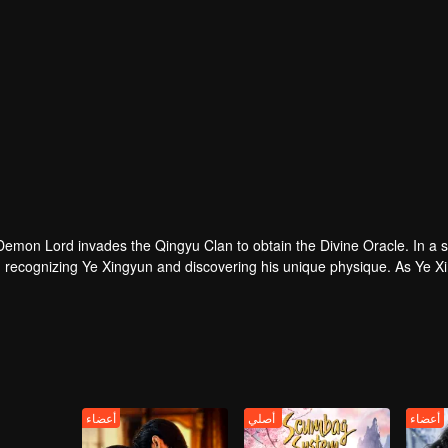
emon Lord invades the Qingyu Clan to obtain the Divine Oracle. In a 
s, recognizing Ye Xingyun and discovering his unique physique. As Ye 
Yun, appears and ent
أعضاء
أصلي
أعضاء