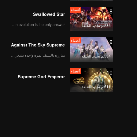
8
أعضاء
Swallowed Star
Human evolution is the only answer.
235تم تجديد الحلقة
9
أعضاء
Against The Sky Supreme
مبارزة بالسيف لمرة واحدة تشعر بالحرية
534تم تجديد الحلقة
10
أعضاء
Supreme God Emperor
611تم تجديد الحلقة